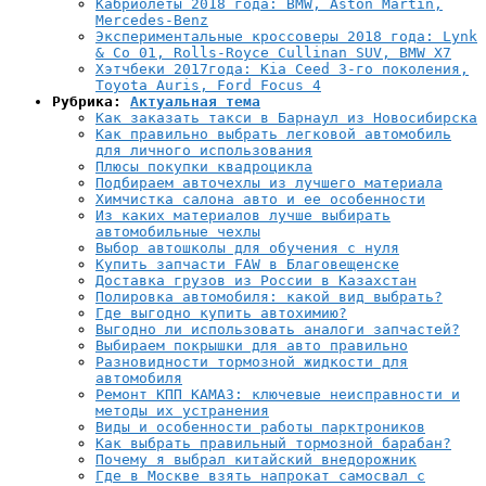
Кабриолеты 2018 года: BMW, Aston Martin,
Mercedes-Benz
Экспериментальные кроссоверы 2018 года: Lynk
& Co 01, Rolls-Royce Cullinan SUV, BMW X7
Хэтчбеки 2017года: Kia Ceed 3-го поколения,
Toyota Auris, Ford Focus 4
Рубрика:
Актуальная тема
Как заказать такси в Барнаул из Новосибирска
Как правильно выбрать легковой автомобиль
для личного использования
Плюсы покупки квадроцикла
Подбираем авточехлы из лучшего материала
Химчистка салона авто и ее особенности
Из каких материалов лучше выбирать
автомобильные чехлы
Выбор автошколы для обучения с нуля
Купить запчасти FAW в Благовещенске
Доставка грузов из России в Казахстан
Полировка автомобиля: какой вид выбрать?
Где выгодно купить автохимию?
Выгодно ли использовать аналоги запчастей?
Выбираем покрышки для авто правильно
Разновидности тормозной жидкости для
автомобиля
Ремонт КПП КАМАЗ: ключевые неисправности и
методы их устранения
Виды и особенности работы парктроников
Как выбрать правильный тормозной барабан?
Почему я выбрал китайский внедорожник
Где в Москве взять напрокат самосвал с