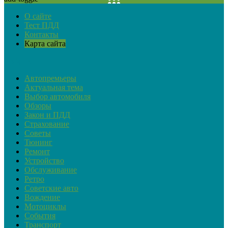
О сайте
Тест ПДД
Контакты
Карта сайта
Рубрики
Автопремьеры
Актуальная тема
Выбор автомобиля
Обзоры
Закон и ПДД
Страхование
Советы
Тюнинг
Ремонт
Устройство
Обслуживание
Ретро
Советские авто
Вождение
Мотоциклы
События
Транспорт