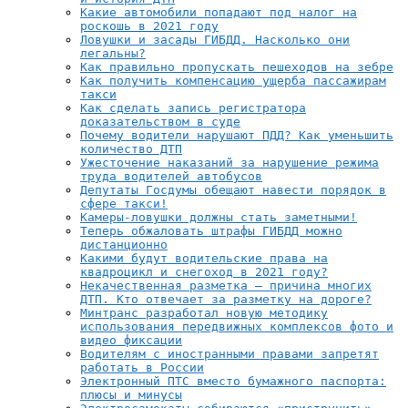
Какие автомобили попадают под налог на
роскошь в 2021 году
Ловушки и засады ГИБДД. Насколько они
легальны?
Как правильно пропускать пешеходов на зебре
Как получить компенсацию ущерба пассажирам
такси
Как сделать запись регистратора
доказательством в суде
Почему водители нарушают ПДД? Как уменьшить
количество ДТП
Ужесточение наказаний за нарушение режима
труда водителей автобусов
Депутаты Госдумы обещают навести порядок в
сфере такси!
Камеры-ловушки должны стать заметными!
Теперь обжаловать штрафы ГИБДД можно
дистанционно
Какими будут водительские права на
квадроцикл и снегоход в 2021 году?
Некачественная разметка — причина многих
ДТП. Кто отвечает за разметку на дороге?
Минтранс разработал новую методику
использования передвижных комплексов фото и
видео фиксации
Водителям с иностранными правами запретят
работать в России
Электронный ПТС вместо бумажного паспорта:
плюсы и минусы