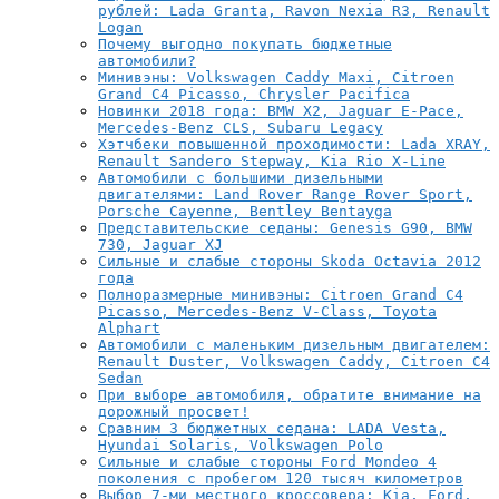
рублей: Lada Granta, Ravon Nexia R3, Renault
Logan
Почему выгодно покупать бюджетные
автомобили?
Минивэны: Volkswagen Caddy Maxi, Citroen
Grand C4 Picasso, Chrysler Pacifica
Новинки 2018 года: BMW X2, Jaguar E-Pace,
Mercedes-Benz CLS, Subaru Legacy
Хэтчбеки повышенной проходимости: Lada XRAY,
Renault Sandero Stepway, Kia Rio X-Line
Автомобили с большими дизельными
двигателями: Land Rover Range Rover Sport,
Porsche Cayenne, Bentley Bentayga
Представительские седаны: Genesis G90, BMW
730, Jaguar XJ
Сильные и слабые стороны Skoda Octavia 2012
года
Полноразмерные минивэны: Citroen Grand C4
Picasso, Mercedes-Benz V-Class, Toyota
Alphart
Автомобили с маленьким дизельным двигателем:
Renault Duster, Volkswagen Caddy, Citroen C4
Sedan
При выборе автомобиля, обратите внимание на
дорожный просвет!
Сравним 3 бюджетных седана: LADA Vesta,
Hyundai Solaris, Volkswagen Polo
Сильные и слабые стороны Ford Mondeo 4
поколения с пробегом 120 тысяч километров
Выбор 7-ми местного кроссовера: Kia, Ford,