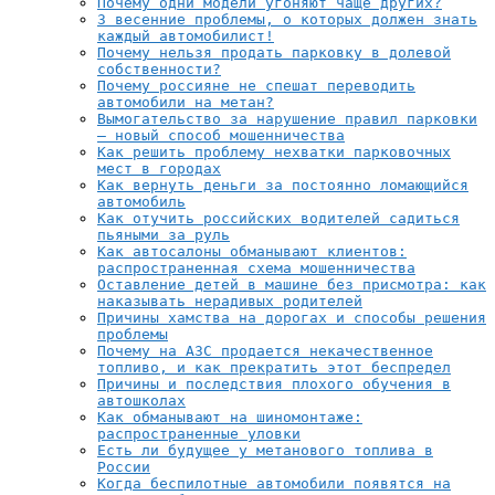
Почему одни модели угоняют чаще других?
3 весенние проблемы, о которых должен знать
каждый автомобилист!
Почему нельзя продать парковку в долевой
собственности?
Почему россияне не спешат переводить
автомобили на метан?
Вымогательство за нарушение правил парковки
– новый способ мошенничества
Как решить проблему нехватки парковочных
мест в городах
Как вернуть деньги за постоянно ломающийся
автомобиль
Как отучить российских водителей садиться
пьяными за руль
Как автосалоны обманывают клиентов:
распространенная схема мошенничества
Оставление детей в машине без присмотра: как
наказывать нерадивых родителей
Причины хамства на дорогах и способы решения
проблемы
Почему на АЗС продается некачественное
топливо, и как прекратить этот беспредел
Причины и последствия плохого обучения в
автошколах
Как обманывают на шиномонтаже:
распространенные уловки
Есть ли будущее у метанового топлива в
России
Когда беспилотные автомобили появятся на