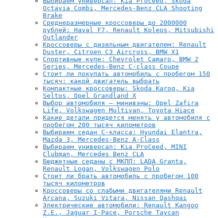
Выбираем универсал: Kia Proceed, Skoda
Octavia Combi, Mercedes-Benz CLA Shooting
Brake
Среднеразмерные кроссоверы до 2000000
рублей: Haval F7, Renault Koleos, Mitsubishi
Outlander
Кроссоверы с дизельным двигателем: Renault
Duster, Citroen C3 Aircross, BMW X1
Спортивные купе: Chevrolet Camaro, BMW 2
Series, Mercedes-Benz C-class Coupe
Стоит ли покупать автомобиль с пробегом 150
тысяч: какой двигатель выбрать
Компактные кроссоверы: Skoda Karoq, Kia
Seltos, Opel Grandland X
Выбор автомобиля – минивэны: Opel Zafira
Life, Volkswagen Multivan, Toyota Hiace
Какие детали придется менять у автомобиля с
пробегом 200 тысяч километров
Выбираем седан C-класса: Hyundai Elantra,
Mazda 3, Mercedes-Benz A-Class
Выбираем универсал: Kia ProCeed, MINI
Clubman, Mercedes Benz CLA
Бюджетные седаны с МКПП: LADA Granta,
Renault Logan, Volkswagen Polo
Стоит ли брать автомобиль с пробегом 100
тысяч километров
Кроссоверы со слабыми двигателями Renault
Arcana, Suzuki Vitara, Nissan Qashqai
Электрические автомобили: Renault Kangoo
Z.E., Jaguar I-Pace, Porsche Taycan