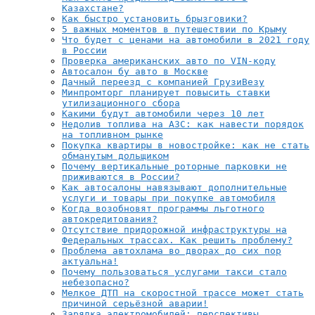
Казахстане?
Как быстро установить брызговики?
5 важных моментов в путешествии по Крыму
Что будет с ценами на автомобили в 2021 году
в России
Проверка американских авто по VIN-коду
Автосалон бу авто в Москве
Дачный переезд с компанией ГрузиВезу
Минпромторг планирует повысить ставки
утилизационного сбора
Какими будут автомобили через 10 лет
Недолив топлива на АЗС: как навести порядок
на топливном рынке
Покупка квартиры в новостройке: как не стать
обманутым дольщиком
Почему вертикальные роторные парковки не
приживаются в России?
Как автосалоны навязывают дополнительные
услуги и товары при покупке автомобиля
Когда возобновят программы льготного
автокредитования?
Отсутствие придорожной инфраструктуры на
Федеральных трассах. Как решить проблему?
Проблема автохлама во дворах до сих пор
актуальна!
Почему пользоваться услугами такси стало
небезопасно?
Мелкое ДТП на скоростной трассе может стать
причиной серьёзной аварии!
Зарядка электромобилей: перспективы