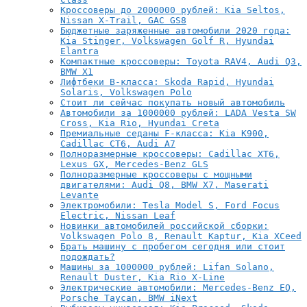
Кроссоверы до 2000000 рублей: Kia Seltos,
Nissan X-Trail, GAC GS8
Бюджетные заряженные автомобили 2020 года:
Kia Stinger, Volkswagen Golf R, Hyundai
Elantra
Компактные кроссоверы: Toyota RAV4, Audi Q3,
BMW X1
Лифтбеки B-класса: Skoda Rapid, Hyundai
Solaris, Volkswagen Polo
Стоит ли сейчас покупать новый автомобиль
Автомобили за 1000000 рублей: LADA Vesta SW
Cross, Kia Rio, Hyundai Creta
Премиальные седаны F-класса: Kia K900,
Cadillac CT6, Audi A7
Полноразмерные кроссоверы: Cadillac XT6,
Lexus GX, Mercedes-Benz GLS
Полноразмерные кроссоверы с мощными
двигателями: Audi Q8, BMW X7, Maserati
Levante
Электромобили: Tesla Model S, Ford Focus
Electric, Nissan Leaf
Новинки автомобилей российской сборки:
Volkswagen Polo 8, Renault Kaptur, Kia XCeed
Брать машину с пробегом сегодня или стоит
подождать?
Машины за 1000000 рублей: Lifan Solano,
Renault Duster, Kia Rio X-Line
Электрические автомобили: Mercedes-Benz EQ,
Porsche Taycan, BMW iNext