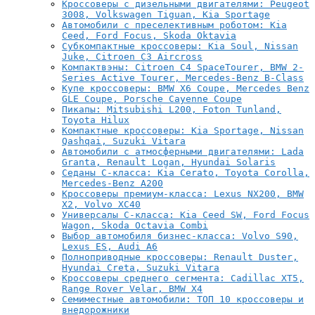
Кроссоверы с дизельными двигателями: Peugeot
3008, Volkswagen Tiguan, Kia Sportage
Автомобили с преселективным роботом: Kia
Ceed, Ford Focus, Skoda Oktavia
Субкомпактные кроссоверы: Kia Soul, Nissan
Juke, Citroen C3 Aircross
Компактвэны: Citroen C4 SpaceTourer, BMW 2-
Series Active Tourer, Mercedes-Benz B-Class
Купе кроссоверы: BMW X6 Coupe, Mercedes Benz
GLE Coupe, Porsche Cayenne Coupe
Пикапы: Mitsubishi L200, Foton Tunland,
Toyota Hilux
Компактные кроссоверы: Kia Sportage, Nissan
Qashqai, Suzuki Vitara
Автомобили с атмосферными двигателями: Lada
Granta, Renault Logan, Hyundai Solaris
Седаны C-класса: Kia Cerato, Toyota Corolla,
Mercedes-Benz A200
Кроссоверы премиум-класса: Lexus NX200, BMW
X2, Volvo XC40
Универсалы C-класса: Kia Ceed SW, Ford Focus
Wagon, Skoda Octavia Combi
Выбор автомобиля бизнес-класса: Volvo S90,
Lexus ES, Audi A6
Полноприводные кроссоверы: Renault Duster,
Hyundai Creta, Suzuki Vitara
Кроссоверы среднего сегмента: Cadillac XT5,
Range Rover Velar, BMW X4
Семиместные автомобили: ТОП 10 кроссоверы и
внедорожники