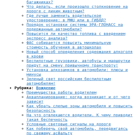
багажниках?
Что делать, если произошло столкновение на
дороге с диким животным?
Где лучше заменить водительское
удостоверение: в МФЦ или в ГИБДД?
Порядок установки системы ЭРА-ГЛОНАСС на
подержанные автомобили?
Повысится ли качество топлива с введением
экспресс анализа?
ФАС собирается повысить минимальную
стоимость обучения в автошколах
Новый способ определения содержания алкоголя
в крови
Беспилотные грузовики, автобусы и маршрутки
придут на смену привычному транспорту!
Установка алкозамков в автомобили: плюсы и
минусы
Зеленый свет российским беспилотным
автомобилям!
Рубрика:
Вождение
Преимущества работы водителем
Аквапланирование: когда возникает и от чего
зависит
Как убрать слепые зоны автомобиля и повысить
безопасность
На что отвлекаются водители. К чему приводит
такая беспечность
Условные световые сигналы на дороге
Как поберечь свой автомобиль, передвигаясь
по свежему асфальту