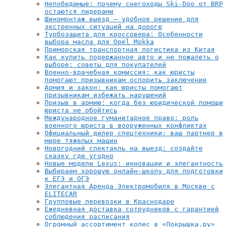
Непобедимые: почему снегоходы Ski-Doo от BRP
остаются лидерами
Шиномонтаж выезд — удобное решение для
экстренных ситуаций на дороге
Турбозащита для кроссовера: Особенности
выбора масла для Opel Mokka
Приморская транспортная логистика из Китая
Как купить подержанное авто и не пожалеть о
выборе: советы для покупателей
Военно-врачебная комиссия: как юристы
помогают призывникам оспорить заключение
Армия и закон: как юристы помогают
призывникам избежать нарушений
Призыв в армию: когда без юридической помощи
юриста не обойтись
Международное гуманитарное право: роль
военного юриста в вооруженных конфликтах
Официальный дилер спецтехники: ваш партнер в
мире тяжелых машин
Новогодний спектакль на выезд: создайте
сказку где угодно
Новые модели Lexus: инновации и элегантность
Выбираем хорошую онлайн-школу для подготовки
к ЕГЭ и ОГЭ
Элегантная Аренда Электромобиля в Москве с
ELITECAR
Групповые перевозки в Краснодаре
Ежедневная доставка сотрудников с гарантией
соблюдения расписания
Огромный ассортимент колес в «Покрышка.ру»