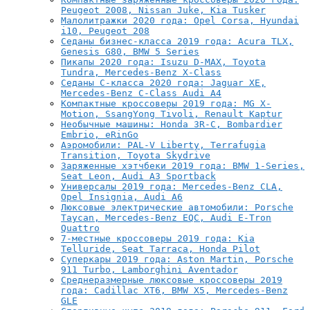
Peugeot 2008, Nissan Juke, Kia Tusker
Малолитражки 2020 года: Opel Corsa, Hyundai
i10, Peugeot 208
Cеданы бизнес-класса 2019 года: Acura TLX,
Genesis G80, BMW 5 Series
Пикапы 2020 года: Isuzu D-MAX, Toyota
Tundra, Mercedes-Benz X-Class
Седаны C-класса 2020 года: Jaguar XE,
Mercedes-Benz C-Class Audi A4
Компактные кроссоверы 2019 года: MG X-
Motion, SsangYong Tivoli, Renault Kaptur
Необычные машины: Honda 3R-C, Bombardier
Embrio, eRinGo
Аэромобили: PAL-V Liberty, Terrafugia
Transition, Toyota Skydrive
Заряженные хэтчбеки 2019 года: BMW 1-Series,
Seat Leon, Audi A3 Sportback
Универсалы 2019 года: Mercedes-Benz CLA,
Opel Insignia, Audi A6
Люксовые электрические автомобили: Porsche
Taycan, Mercedes-Benz EQC, Audi E-Tron
Quattro
7-местные кроссоверы 2019 года: Kia
Telluride, Seat Tarraca, Honda Pilot
Суперкары 2019 года: Aston Martin, Porsche
911 Turbo, Lamborghini Aventador
Среднеразмерные люксовые кроссоверы 2019
года: Cadillac XT6, BMW X5, Mercedes-Benz
GLE