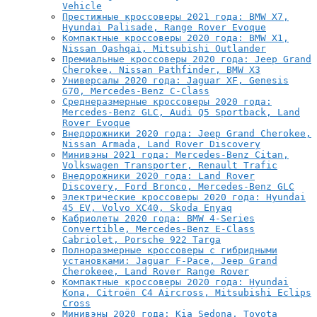
Vehicle
Престижные кроссоверы 2021 года: BMW X7,
Hyundai Palisade, Range Rover Evoque
Компактные кроссоверы 2020 года: BMW X1,
Nissan Qashqai, Mitsubishi Outlander
Премиальные кроссоверы 2020 года: Jeep Grand
Cherokee, Nissan Pathfinder, BMW X3
Универсалы 2020 года: Jaguar XF, Genesis
G70, Mercedes-Benz C-Class
Среднеразмерные кроссоверы 2020 года:
Mercedes-Benz GLC, Audi Q5 Sportback, Land
Rover Evoque
Внедорожники 2020 года: Jeep Grand Cherokee,
Nissan Armada, Land Rover Discovery
Минивэны 2021 года: Mercedes-Benz Citan,
Volkswagen Transporter, Renault Trafic
Внедорожники 2020 года: Land Rover
Discovery, Ford Bronco, Mercedes-Benz GLC
Электрические кроссоверы 2020 года: Hyundai
45 EV, Volvo XC40, Skoda Enyaq
Кабриолеты 2020 года: BMW 4-Series
Convertible, Mercedes-Benz E-Class
Cabriolet, Porsche 922 Targa
Полноразмерные кроссоверы с гибридными
установками: Jaguar F-Pace, Jeep Grand
Cherokeee, Land Rover Range Rover
Компактные кроссоверы 2020 года: Hyundai
Kona, Citroën C4 Aircross, Mitsubishi Eclips
Cross
Минивэны 2020 года: Kia Sedona, Toyota