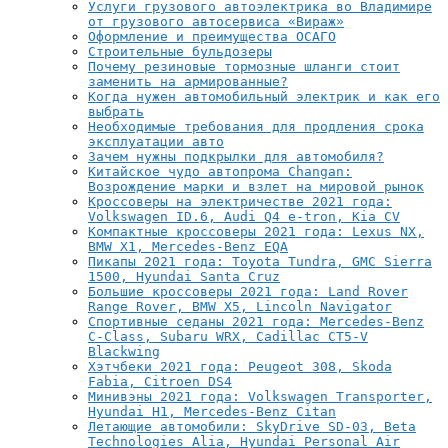
Услуги грузового автоэлектрика во Владимире
от грузового автосервиса «Вираж»
Оформление и преимущества ОСАГО
Строительные бульдозеры
Почему резиновые тормозные шланги стоит
заменить на армированные?
Когда нужен автомобильный электрик и как его
выбрать
Необходимые требования для продления срока
эксплуатации авто
Зачем нужны подкрылки для автомобиля?
Китайское чудо автопрома Changan:
Возрождение марки и взлет на мировой рынок
Кроссоверы на электричестве 2021 года:
Volkswagen ID.6, Audi Q4 e-tron, Kia CV
Компактные кроссоверы 2021 года: Lexus NX,
BMW X1, Mercedes-Benz EQA
Пикапы 2021 года: Toyota Tundra, GMC Sierra
1500, Hyundai Santa Cruz
Большие кроссоверы 2021 года: Land Rover
Range Rover, BMW X5, Lincoln Navigator
Спортивные седаны 2021 года: Mercedes-Benz
C-Class, Subaru WRX, Cadillac CT5-V
Blackwing
Хэтчбеки 2021 года: Peugeot 308, Skoda
Fabia, Citroen DS4
Минивэны 2021 года: Volkswagen Transporter,
Hyundai H1, Mercedes-Benz Citan
Летающие автомобили: SkyDrive SD-03, Beta
Technologies Alia, Hyundai Personal Air