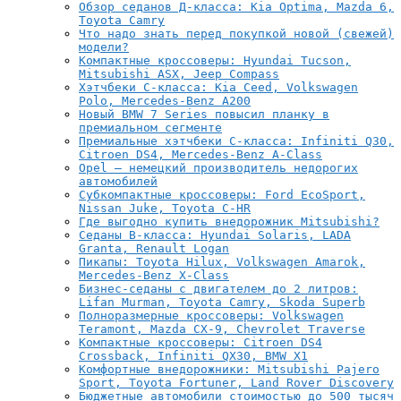
Обзор седанов Д-класса: Kia Optima, Mazda 6,
Toyota Camry
Что надо знать перед покупкой новой (свежей)
модели?
Компактные кроссоверы: Hyundai Tucson,
Mitsubishi ASX, Jeep Compass
Хэтчбеки С-класса: Kia Ceed, Volkswagen
Polo, Mercedes-Benz A200
Новый BMW 7 Series повысил планку в
премиальном сегменте
Премиальные хэтчбеки C-класса: Infiniti Q30,
Citroen DS4, Mercedes-Benz A-Class
Opel — немецкий производитель недорогих
автомобилей
Субкомпактные кроссоверы: Ford EcoSport,
Nissan Juke, Toyota C-HR
Где выгодно купить внедорожник Mitsubishi?
Седаны B-класса: Hyundai Solaris, LADA
Granta, Renault Logan
Пикапы: Toyota Hilux, Volkswagen Amarok,
Mercedes-Benz X-Class
Бизнес-седаны с двигателем до 2 литров:
Lifan Murman, Toyota Camry, Skoda Superb
Полноразмерные кроссоверы: Volkswagen
Teramont, Mazda CX-9, Chevrolet Traverse
Компактные кроссоверы: Citroen DS4
Crossback, Infiniti QX30, BMW X1
Комфортные внедорожники: Mitsubishi Pajero
Sport, Toyota Fortuner, Land Rover Discovery
Бюджетные автомобили стоимостью до 500 тысяч