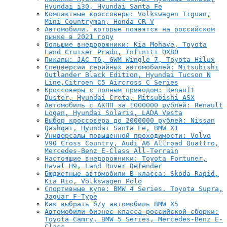
Hyundai i30, Hyundai Santa Fe
Компактные кроссоверы: Volkswagen Tiguan,
Mini Countryman, Honda CR-V
Автомобили, которые появятся на российском
рынке в 2021 году
Большие внедорожники: Kia Mohave, Toyota
Land Cruiser Prado, Infiniti QX80
Пикапы: JAC T6, GWM Wingle 7, Toyota Hilux
Спецверсии серийных автомобилей: Mitsubishi
Outlander Black Edition, Hyundai Tucson N
Line,Citroen C5 Aircross C Series
Кроссоверы с полным приводом: Renault
Duster, Hyundai Creta, Mitsubishi ASX
Автомобиль с АКПП за 1000000 рублей: Renault
Logan, Hyundai Solaris, LADA Vesta
Выбор кроссовера до 2000000 рублей: Nissan
Qashqai, Hyundai Santa Fe, BMW X1
Универсалы повышенной проходимости: Volvo
V90 Cross Country, Audi A6 Allroad Quattro,
Mercedes-Benz E-Class All-Terrain
Настоящие внедорожники: Toyota Fortuner,
Haval H9, Land Rover Defender
Бюджетные автомобили B-класса: Skoda Rapid,
Kia Rio, Volkswagen Polo
Спортивные купе: BMW 4 Series. Toyota Supra,
Jaguar F-Type
Как выбрать б/у автомобиль BMW X5
Автомобили бизнес-класса российской сборки:
Toyota Camry, BMW 5 Series, Mercedes-Benz E-
Class