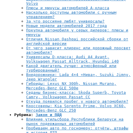
Volvo
Плюсы и минусы автомобилей А-класса
Насколько доступны автомобили с ручным
управлением?
За что россияне любят универсалы?
Новые модели автомобилей 2017 года
Покупка автомобиля у серых дилеров: плюсы и
минусы
Отличия Nissan Qashqai российской сборки от
английской версии
От чего зависит клиренс или дорожный просвет
автомобиля?
Универсалы D-класса: Audi A4 Avant,
Volkswagen Passat Alltrack, Hyundai i40
Какой двигатель лучше: атмосферный или
турбированный?
Внедорожники: Lada 4×4 «Нива», Suzuki Jimny,
Jeep Wrangler
Гибриды: Lexus NX 300h, Nissan Murano,
Mercedes-Benz GLE 500e
Седаны бизнес-класса: Skoda Superb, Toyota
Camry, Volkswagen Passat CC
Откуда появился пробег у нового автомобиля?
Кроссоверы: Kia Sorento Prime, Volvo XC60,
Mercedes-Benz GLC 250
Рубрика:
Закон и ПДД
Влияние утильсбора Республики Беларуси на
рынок подержанных автомобилей
Пробиваем авто по госномеру: отчёты, штрафы
и история ДТП