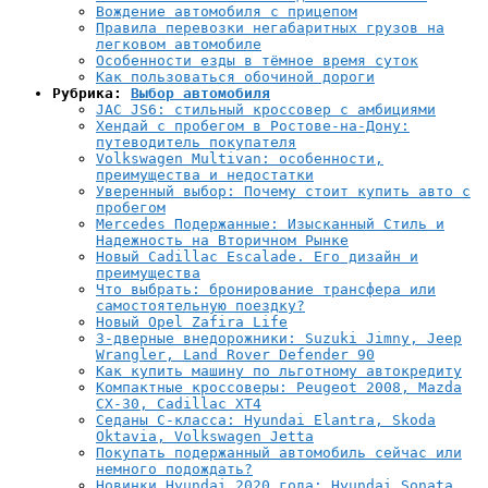
Вождение автомобиля с прицепом
Правила перевозки негабаритных грузов на
легковом автомобиле
Особенности езды в тёмное время суток
Как пользоваться обочиной дороги
Рубрика:
Выбор автомобиля
JAC JS6: стильный кроссовер с амбициями
Хендай с пробегом в Ростове-на-Дону:
путеводитель покупателя
Volkswagen Multivan: особенности,
преимущества и недостатки
Уверенный выбор: Почему стоит купить авто с
пробегом
Mercedes Подержанные: Изысканный Стиль и
Надежность на Вторичном Рынке
Новый Cadillac Escalade. Его дизайн и
преимущества
Что выбрать: бронирование трансфера или
самостоятельную поездку?
Новый Opel Zafira Life
3-дверные внедорожники: Suzuki Jimny, Jeep
Wrangler, Land Rover Defender 90
Как купить машину по льготному автокредиту
Компактные кроссоверы: Peugeot 2008, Mazda
CX-30, Cadillac XT4
Седаны C-класса: Hyundai Elantra, Skoda
Oktavia, Volkswagen Jetta
Покупать подержанный автомобиль сейчас или
немного подождать?
Новинки Hyundai 2020 года: Hyundai Sonata,