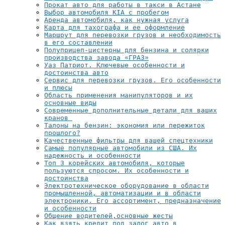
Прокат авто для работы в такси в Астане
Выбор автомобиля KIA с пробегом
Аренда автомобиля, как нужная услуга
Карта для тахографа и ее оформление
Маршрут для перевозки грузов и необходимость
в его составлении
Полуприцеп-цистерны для бензина и солярки
производства завода «ГРАЗ»
Уаз Патриот. Ключевые особенности и
достоинства авто
Сервис для перевозки грузов. Его особенности
и плюсы
Область применения манипуляторов и их
основные виды
Современные дополнительные детали для ваших
кранов
Талоны на бензин: экономия или пережиток
прошлого?
Качественные фильтры для вашей спецтехники
Самые популярные автомобили из США. Их
надежность и особенности
Топ 3 корейских автомобиля, которые
пользуются спросом. Их особенности и
достоинства
Электротехническое оборудование в области
промышленной, автоматизации и в области
электроники. Его ассортимент, предназначение
и особенности
Общение водителей,основные жесты
Как взять кредит под залог авто в