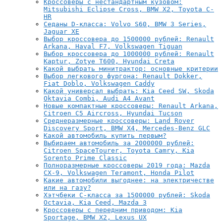
Кроссоверы с нестандартным кузовом:
Mitsubishi Eclipse Cross, BMW X2, Toyota C-
HR
Седаны D-класса: Volvo S60, BMW 3 Series,
Jaguar XE
Выбор кроссовера до 1500000 рублей: Renault
Arkana, Haval F7, Volkswagen Tiguan
Выбор кроссовера до 1000000 рублей: Renault
Kaptur, Zotye T600, Hyundai Creta
Какой выбрать минитрактор: основные критерии
Выбор легкового фургона: Renault Dokker,
Fiat Doblo, Volkswagen Caddy
Какой универсал выбрать: Kia Ceed SW, Skoda
Oktavia Combi, Audi A4 Avant
Новые компактные кроссоверы: Renault Arkana,
Citroen C5 Aircross, Hyundai Tucson
Среднеразмерные кроссоверы: Land Rover
Discovery Sport, BMW X4, Mercedes-Benz GLC
Какой автомобиль купить первым?
Выбираем автомобиль за 2000000 рублей:
Citroen SpaceTourer, Toyota Camry, Kia
Sorento Prime Classic
Полноразмерные кроссоверы 2019 года: Mazda
CX-9, Volkswagen Teramont, Honda Pilot
Какие автомобили выгоднее: на электричестве
или на газу?
Хэтчбеки C-класса за 1500000 рублей: Skoda
Octavia, Kia Ceed, Mazda 3
Кроссоверы с передним приводом: Kia
Sportage, BMW X2, Lexus UX