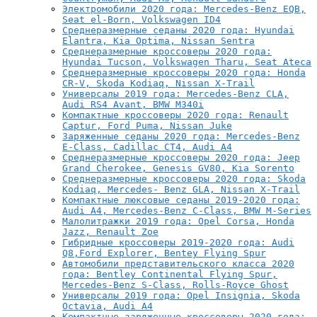
Электромобили 2020 года: Mercedes-Benz EQB,
Seat el-Born, Volkswagen ID4
Среднеразмерные седаны 2020 года: Hyundai
Elantra, Kia Optima, Nissan Sentra
Среднеразмерные кроссоверы 2020 года:
Hyundai Tucson, Volkswagen Tharu, Seat Ateca
Среднеразмерные кроссоверы 2020 года: Honda
CR-V, Skoda Kodiaq, Nissan X-Trail
Универсалы 2019 года: Mercedes-Benz CLA,
Audi RS4 Avant, BMW M340i
Компактные кроссоверы 2020 года: Renault
Captur, Ford Puma, Nissan Juke
Заряженные седаны 2020 года: Mercedes-Benz
E-Class, Cadillac CT4, Audi A4
Среднеразмерные кроссоверы 2020 года: Jeep
Grand Cherokee, Genesis GV80, Kia Sorento
Среднеразмерные кроссоверы 2020 года: Skoda
Kodiaq, Mercedes- Benz GLA, Nissan X-Trail
Компактные люксовые седаны 2019-2020 года:
Audi A4, Mercedes-Benz C-Class, BMW M-Series
Малолитражки 2019 года: Opel Corsa, Honda
Jazz, Renault Zoe
Гибридные кроссоверы 2019-2020 года: Audi
Q8,Ford Explorer, Bentey Flying Spur
Автомобили представительского класса 2020
года: Bentley Continental Flying Spur,
Mercedes-Benz S-Class, Rolls-Royce Ghost
Универсалы 2019 года: Opel Insignia, Skoda
Octavia, Audi A4
Компактные заряженные кроссоверы 2020 года: