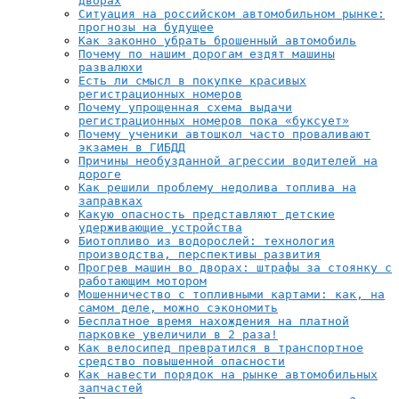
дворах
Ситуация на российском автомобильном рынке:
прогнозы на будущее
Как законно убрать брошенный автомобиль
Почему по нашим дорогам ездят машины
развалюхи
Есть ли смысл в покупке красивых
регистрационных номеров
Почему упрощенная схема выдачи
регистрационных номеров пока «буксует»
Почему ученики автошкол часто проваливают
экзамен в ГИБДД
Причины необузданной агрессии водителей на
дороге
Как решили проблему недолива топлива на
заправках
Какую опасность представляют детские
удерживающие устройства
Биотопливо из водорослей: технология
производства, перспективы развития
Прогрев машин во дворах: штрафы за стоянку с
работающим мотором
Мошенничество с топливными картами: как, на
самом деле, можно сэкономить
Бесплатное время нахождения на платной
парковке увеличили в 2 раза!
Как велосипед превратился в транспортное
средство повышенной опасности
Как навести порядок на рынке автомобильных
запчастей