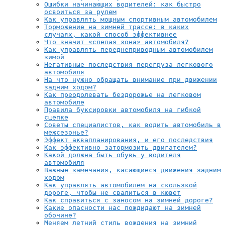
Ошибки начинающих водителей: как быстро
освоиться за рулем
Как управлять мощным спортивным автомобилем
Торможение на зимней трассе: в каких
случаях, какой способ эффективнее
Что значит «слепая зона» автомобиля?
Как управлять переднеприводным автомобилем
зимой
Негативные последствия перегруза легкового
автомобиля
На что нужно обращать внимание при движении
задним ходом?
Как преодолевать бездорожье на легковом
автомобиле
Правила буксировки автомобиля на гибкой
сцепке
Советы специалистов, как водить автомобиль в
межсезонье?
Эффект аквапланирования, и его последствия
Как эффективно затормозить двигателем?
Какой должна быть обувь у водителя
автомобиля
Важные замечания, касающиеся движения задним
ходом
Как управлять автомобилем на скользкой
дороге, чтобы не свалиться в кювет
Как справиться с заносом на зимней дороге?
Какие опасности нас пождидают на зимней
обочине?
Меняем летний стиль вождения на зимний