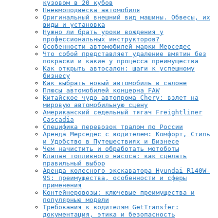
кузовом в 20 кубов
Пневмоподвеска автомобиля
Оригинальный внешний вид машины. Обвесы, их
виды и установка
Нужно ли брать уроки вождения у
профессиональных инструкторов?
Особенности автомобилей марки Мерседес
Что собой представляет удаление вмятин без
покраски и какие у процесса преимущества
Как открыть автосалон: шаги к успешному
бизнесу
Как выбрать новый автомобиль в салоне
Плюсы автомобилей концерна FAW
Китайское чудо автопрома Chery: взлет на
мировую автомобильную сцену
Американский седельный тягач Freightliner
Cascadia
Специфика перевозок тралом по России
Аренда Мерседес с водителем: Комфорт, Стиль
и Удобство в Путешествиях и Бизнесе
Чем начистить и обработать мотоботы
Клапан топливного насоса: как сделать
правильный выбор
Аренда колесного экскаватора Hyundai R140W-
9S: преимущества, особенности и сферы
применения
Контейнеровозы: ключевые преимущества и
популярные модели
Требования к водителям GetTransfer:
документация, этика и безопасность