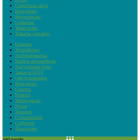
Советские авто
Вождение
Мотоциклы
События
Транспорт
Товары для авто
Обзоры
Устройство
Автопремьеры
Выбор автомобиля
Актуальная тема
Закон и ПДД
Обслуживание
Вождение
Советы
Ремонт
Мотоциклы
Ретро
Тюнинг
Страхование
События
Транспорт
add-toggle