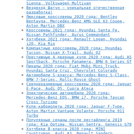
Sienna, Volkswagen Multivan
Вездеход Шатун — уникальная отечественная
разработка!
Люксовые кроссоверы 2020 года: Bentley
Bentayga, Mercedes-Benz AMG GLE 63 Coupe,
Aston Martin DBX
Кроссоверы 2021 года: Hyundai Santa Fe,
Nissan Pathfinder, Aurus Commandant
Хэтчбеки 2021 года: Renault Logan, Hyundai
i20, Kia Rio
Компактные кроссоверы 2020 года: Hyundai
Tucson, Nissan X-Trail, Audi Q2
Престижные 4-дверные купе 2020 года: Audi A5
Sportback, Porsche Panamera, BMW 6 Series GT
Пикапы 2020 года: Fiat Mobi Mini Truck,
Hyundai Santa Cruz, Chevrolet Colorado
Автомобили S-класса: Mercedes-Benz S-Class,
BMW 7-Series, Rolls-Royce Ghost
Среднеразмерные кроссоверы 2020 года: Jaguar
E-Pace, Audi Q5, Cupra Ateca
Электрические автомобили 2020 года:
Mercedes-Benz EQS, BMW i7, Porsche Taycan
Cross Turismo
Купе-кабриолеты 2020 года: Jaguar F-Type,
Aston Martin Vantage Volante, Porsche 911
Turbo
Популярные седаны после рестайлинга 2019
года: Kia Optima, Nissan Sentra, Genesis G70
Хэтчбеки B-класса 2020 года: MINI
Countryman, Audi A3, Renault Sandero