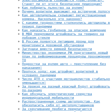
Электросамокаты собираются «приструнить».
Станет ли от этого безопаснее пешеходам?
Как победить пьянство за рулем?
Почему водители выезжают на встречную полосу
Как автовладельцы скрывают регистрационные
номера. Насколько это законно?
С какими трудностями столкнулись автошколы в
период пандемии
Как наказать грубиянов за опасное вождение
В МВД предложили штрафовать за трещину на
лобовом стекле
В России появятся летающие дроны для
мониторинга дорожной обстановки
Заглушки вместо ремней безопасности
Министерство экономики РФ подготовило новый
план по реформированию процедуры прохождения
ТО
Подростки за рулем авто – преступление без
наказания!
Пропуск хода: как штрафуют водителей в
условиях пандемии
Число ДТП с участием мотоциклистов стабильно
уменьшается!
За проезд на разный красный будут штрафовать
по-разному
Как обуздать электрические средства
индивидуальной мобильности
Распространенные схемы автоподстав. Как
обезопасить себя от автоподставщиков
За скручивание пробега предлагается