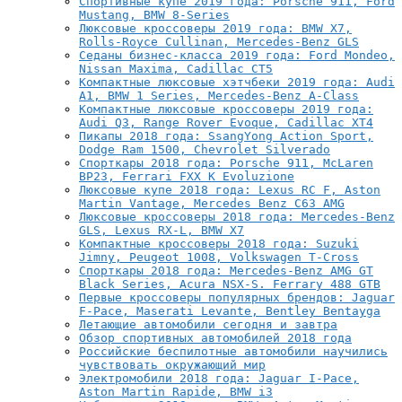
Спортивные купе 2019 года: Porsche 911, Ford
Mustang, BMW 8-Series
Люксовые кроссоверы 2019 года: BMW X7,
Rolls-Royce Cullinan, Mercedes-Benz GLS
Седаны бизнес-класса 2019 года: Ford Mondeo,
Nissan Maxima, Cadillac CT5
Компактные люксовые хэтчбеки 2019 года: Audi
A1, BMW 1 Series, Mercedes-Benz A-Class
Компактные люксовые кроссоверы 2019 года:
Audi Q3, Range Rover Evoque, Cadillac XT4
Пикапы 2018 года: SsangYong Action Sport,
Dodge Ram 1500, Chevrolet Silverado
Спорткары 2018 года: Porsche 911, McLaren
BP23, Ferrari FXX K Evoluzione
Люксовые купе 2018 года: Lexus RC F, Aston
Martin Vantage, Mercedes Benz C63 AMG
Люксовые кроссоверы 2018 года: Mercedes-Benz
GLS, Lexus RX-L, BMW X7
Компактные кроссоверы 2018 года: Suzuki
Jimny, Peugeot 1008, Volkswagen T-Cross
Спорткары 2018 года: Mercedes-Benz AMG GT
Black Series, Acura NSX-S. Ferrary 488 GTB
Первые кроссоверы популярных брендов: Jaguar
F-Pace, Maserati Levante, Bentley Bentayga
Летающие автомобили сегодня и завтра
Обзор спортивных автомобилей 2018 года
Российские беспилотные автомобили научились
чувствовать окружающий мир
Электромобили 2018 года: Jaguar I-Pace,
Aston Martin Rapide, BMW i3