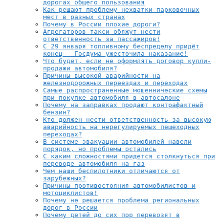
дорогах общего пользования
Как решают проблему нехватки парковочных
мест в разных странах
Почему в России плохие дороги?
Агрегаторов такси обяжут нести
ответственность за пассажиров!
С 29 января топливному беспределу придёт
конец – Госдума ужесточила наказание!
Что будет, если не оформлять договор купли-
продажи автомобиля?
Причины высокой аварийности на
железнодорожных переездах и переходах
Самые распространенные мошеннические схемы
при покупке автомобиля в автосалоне
Почему на заправках продают контрафактный
бензин?
Кто должен нести ответственность за высокую
аварийность на нерегулируемых пешеходных
переходах?
В системе эвакуации автомобилей навели
порядок, но проблемы остались
С каким сложностями придется столкнуться при
переводе автомобиля на газ
Чем наши беспилотники отличаются от
зарубежных?
Причины противостояния автомобилистов и
мотоциклистов!
Почему не решается проблема региональных
дорог в России
Почему детей до сих пор перевозят в