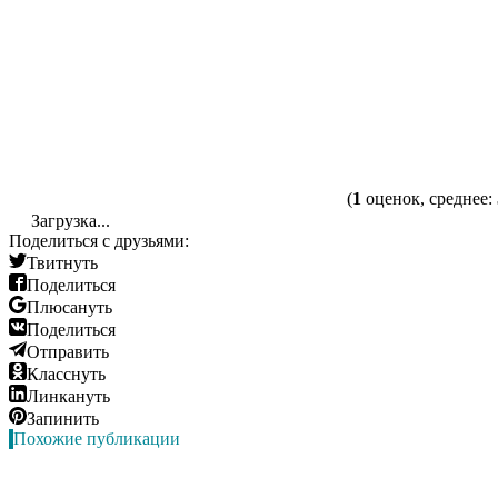
(
1
оценок, среднее:
Загрузка...
Поделиться с друзьями:
Твитнуть
Поделиться
Плюсануть
Поделиться
Отправить
Класснуть
Линкануть
Запинить
Похожие публикации