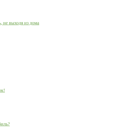
 не выходя из дома
ок!
биль?