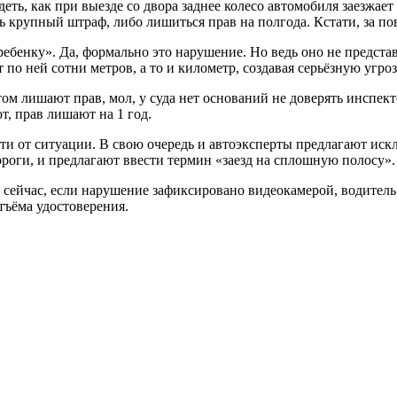
ть, как при выезде со двора заднее колесо автомобиля заезжает
ь крупный штраф, либо лишиться прав на полгода. Кстати, за по
бенку». Да, формально это нарушение. Но ведь оно не представл
 по ней сотни метров, а то и километр, создавая серьёзную угр
ом лишают прав, мол, у суда нет оснований не доверять инспек
, прав лишают на 1 год.
сти от ситуации. В свою очередь и автоэксперты предлагают и
роги, и предлагают ввести термин «заезд на сплошную полосу».
 сейчас, если нарушение зафиксировано видеокамерой, водитель
тъёма удостоверения.