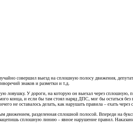
случайно совершил выезд на сплошную полосу движения, депутаты
иворечий знаков и разметки и т.д.
бную ловушку. У дороги, на которую он выехал через сплошную, 
ого конца, и если бы там стоял наряд ДПС, мог бы остаться без 
чего не оставалось делать, как нарушать правила – ехать чере
ным движением, разделенная сплошной полосой. Впереди на букс
, зацепишь сплошную линию – явное нарушение правил. Наказан