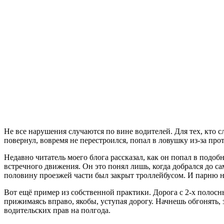
Не все нарушения случаются по вине водителей. Для тех, кто 
повернул, вовремя не перестроился, попал в ловушку из-за прот
Недавно читатель моего блога рассказал, как он попал в подо
встречного движения. Он это понял лишь, когда добрался до сам
половину проезжей части был закрыт троллейбусом. И парню ни
Вот ещё пример из собственной практики. Дорога с 2-х полос
прижимаясь вправо, якобы, уступая дорогу. Начнешь обгонять
водительских прав на полгода.