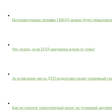
Несправедливые штрафы ГИБДД можно будет обжаловать,
Что делать, если ПДД нарушены вдали от дома?
За оставление места ДТП водителям грозит тюремный ср
Как не платить транспортный налог на угнанный автомо