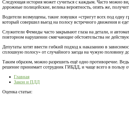
Следующая история может сучиться с каждым. Часто можно виде
дорожные полицейские, велика вероятность, опять же, получит
Водители возмущены, такие ловушки «стригут всех под одну гре
который совершил выезд на полосу встречного движения и едет
Служители Фемиды часто закрывают глаза на детали, и автомат
повторном нарушении смягчающие обстоятельства не действуют
Депутаты хотят ввести гибкий подход к наказанию в зависимо
сплошную полосу» от случайного заезда на чужую половину до
Таким образом, можно разрешить ещё одно противоречие. Ведь
решение принимает сотрудник ГИБДД, и чаще всего в пользу о
Главная
Закон и ПДД
Оценка статьи: