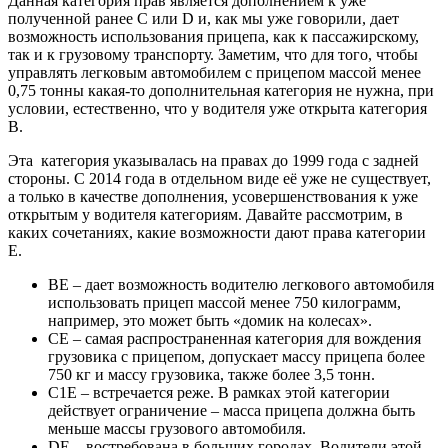
Данная категория прав является дополнением к уже
полученной ранее C или D и, как мы уже говорили, дает
возможность использования прицепа, как к пассажирскому,
так и к грузовому транспорту. Заметим, что для того, чтобы
управлять легковым автомобилем с прицепом массой менее
0,75 тонны какая-то дополнительная категория не нужна, при
условии, естественно, что у водителя уже открыта категория
В.
Эта категория указывалась на правах до 1999 года с задней
стороны. С 2014 года в отдельном виде её уже не существует,
а только в качестве дополнения, усовершенствования к уже
открытым у водителя категориям. Давайте рассмотрим, в
каких сочетаниях, какие возможности дают права категории
Е.
ВЕ – дает возможность водителю легкового автомобиля
использовать прицеп массой менее 750 килограмм,
например, это может быть «домик на колесах».
СЕ – самая распространенная категория для вождения
грузовика с прицепом, допускает массу прицепа более
750 кг и массу грузовика, также более 3,5 тонн.
С1Е – встречается реже. В рамках этой категории
действует ограничение – масса прицепа должна быть
меньше массы грузового автомобиля.
DE – востребована в больших городах. Водители этой