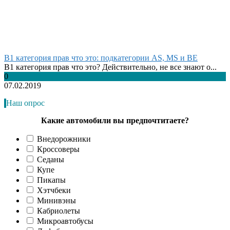
B1 категория прав что это: подкатегории AS, MS и BE
B1 категория прав что это? Действительно, не все знают о...
0
07.02.2019
Наш опрос
Какие автомобили вы предпочтитаете?
Внедорожники
Кроссоверы
Седаны
Купе
Пикапы
Хэтчбеки
Минивэны
Кабриолеты
Микроавтобусы