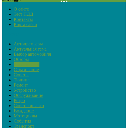
О сайте
Тест ПДД
Контакты
Карта сайта
Рубрики
Автопремьеры
Актуальная тема
Выбор автомобиля
Обзоры
Закон и ПДД
Страхование
Советы
Тюнинг
Ремонт
Устройство
Обслуживание
Ретро
Советские авто
Вождение
Мотоциклы
События
Транспорт