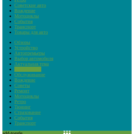
Советские авто
Вождение
Мотоциклы
События
Транспорт
Товары для авто
Обзоры
Устройство
Автопремьеры
Выбор автомобиля
Актуальная тема
Закон и ПДД
Обслуживание
Вождение
Советы
Ремонт
Мотоциклы
Ретро
Тюнинг
Страхование
События
Транспорт
add-toggle