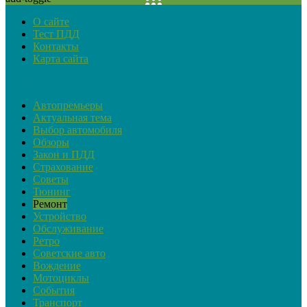
О сайте
Тест ПДД
Контакты
Карта сайта
Рубрики
Автопремьеры
Актуальная тема
Выбор автомобиля
Обзоры
Закон и ПДД
Страхование
Советы
Тюнинг
Ремонт
Устройство
Обслуживание
Ретро
Советские авто
Вождение
Мотоциклы
События
Транспорт