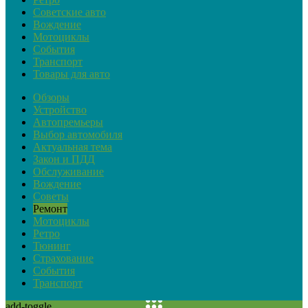
Советские авто
Вождение
Мотоциклы
События
Транспорт
Товары для авто
Обзоры
Устройство
Автопремьеры
Выбор автомобиля
Актуальная тема
Закон и ПДД
Обслуживание
Вождение
Советы
Ремонт
Мотоциклы
Ретро
Тюнинг
Страхование
События
Транспорт
add-toggle