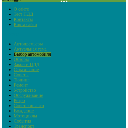
О сайте
Тест ПДД
Контакты
Карта сайта
Рубрики
Автопремьеры
Актуальная тема
Выбор автомобиля
Обзоры
Закон и ПДД
Страхование
Советы
Тюнинг
Ремонт
Устройство
Обслуживание
Ретро
Советские авто
Вождение
Мотоциклы
События
Транспорт