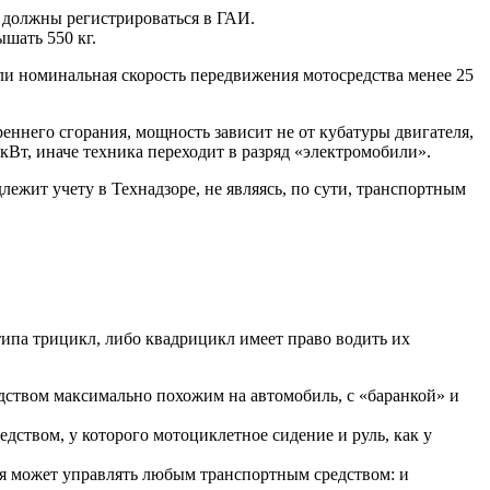
С должны регистрироваться в ГАИ.
шать 550 кг.
если номинальная скорость передвижения мотосредства менее 25
реннего сгорания, мощность зависит не от кубатуры двигателя,
 кВт, иначе техника переходит в разряд «электромобили».
лежит учету в Технадзоре, не являясь, по сути, транспортным
типа трицикл, либо квадрицикл имеет право водить их
едством максимально похожим на автомобиль, с «баранкой» и
едством, у которого мотоциклетное сидение и руль, как у
ения может управлять любым транспортным средством: и