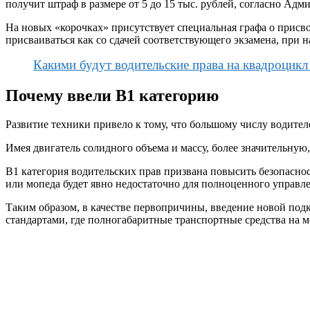
получит штраф в размере от 5 до 15 тыс. рублей, согласно Ад
На новых «корочках» присутствует специальная графа о присво
присваиваться как со сдачей соответствующего экзамена, при н
Какими будут водительские права на квадроцикл 
Почему ввели B1 категорию
Развитие техники привело к тому, что большому числу водите
Имея двигатель солидного объема и массу, более значительну
B1 категория водительских прав призвана повысить безопаснос
или мопеда будет явно недостаточно для полноценного управле
Таким образом, в качестве первопричины, введение новой под
стандартами, где полногабаритные транспортные средства на 