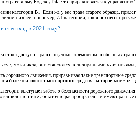
министративному Кодексу РФ, что приравнивается к управлению Т
ении категории В1. Если же у вас права старого образца, приде
аличии низшей, например, А1 категории, так и без него, при уж
и снегоход в 2021 году?
лей стали доступны ранее штучные экземпляры необычных транс
ю, чем у мотоцикла, они становятся полноправными участниками
ть дорожного движения, приравнивая такие транспортные средст
ния более широкого транспортного средства, которое занимает 
категории выступает забота о безопасности дорожного движения
мотоциклетной тяге достаточно распространены и имеют равные 