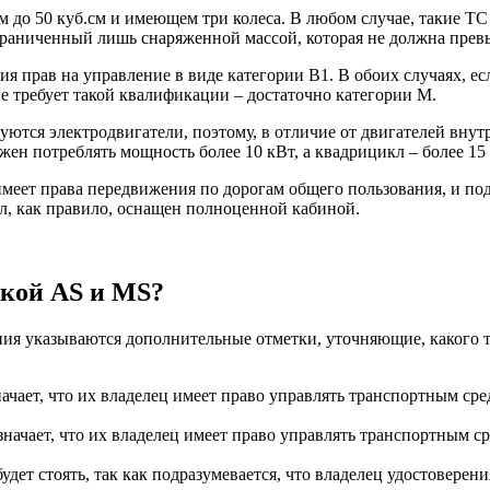
м до 50 куб.см и имеющем три колеса. В любом случае, такие Т
раниченный лишь снаряженной массой, которая не должна превы
ния прав на управление в виде категории B1. В обоих случаях, 
не требует такой квалификации – достаточно категории М.
уются электродвигатели, поэтому, в отличие от двигателей внут
жен потреблять мощность более 10 кВт, а квадрицикл – более 15
имеет права передвижения по дорогам общего пользования, и под
кл, как правило, оснащен полноценной кабиной.
ткой AS и MS?
ения указываются дополнительные отметки, уточняющие, какого 
начает, что их владелец имеет право управлять транспортным ср
начает, что их владелец имеет право управлять транспортным ср
 будет стоять, так как подразумевается, что владелец удостовер