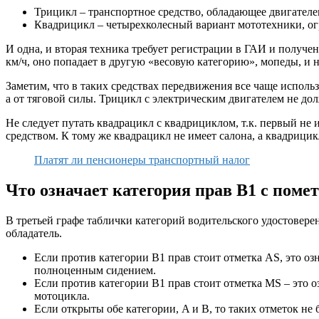
Трицикл – транспортное средство, обладающее двигателе
Квадрицикл – четырехколесный вариант мототехники, ог
И одна, и вторая техника требует регистрации в ГАИ и получе
км/ч, оно попадает в другую «весовую категорию», мопеды, и 
Заметим, что в таких средствах передвижения все чаще использ
а от тяговой силы. Трицикл с электрическим двигателем не дол
Не следует путать квадрацикл с квадрициклом, т.к. первый не 
средством. К тому же квадрацикл не имеет салона, а квадрици
Платят ли пенсионеры транспортный налог
Что означает категория прав B1 с поме
В третьей графе таблички категорий водительского удостовер
обладатель.
Если против категории B1 прав стоит отметка AS, это оз
полноценным сидением.
Если против категории B1 прав стоит отметка MS – это оз
мотоцикла.
Если открыты обе категории, A и В, то таких отметок не