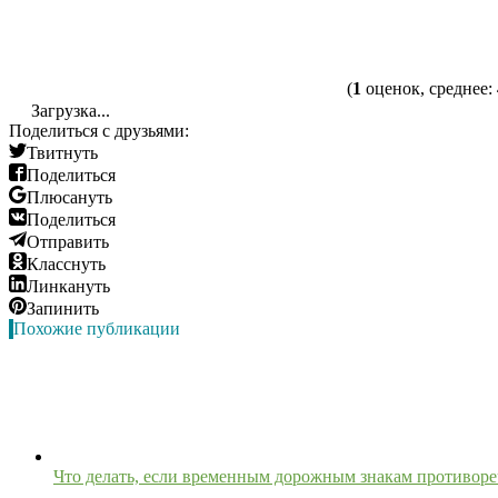
(
1
оценок, среднее:
Загрузка...
Поделиться с друзьями:
Твитнуть
Поделиться
Плюсануть
Поделиться
Отправить
Класснуть
Линкануть
Запинить
Похожие публикации
Что делать, если временным дорожным знакам противор