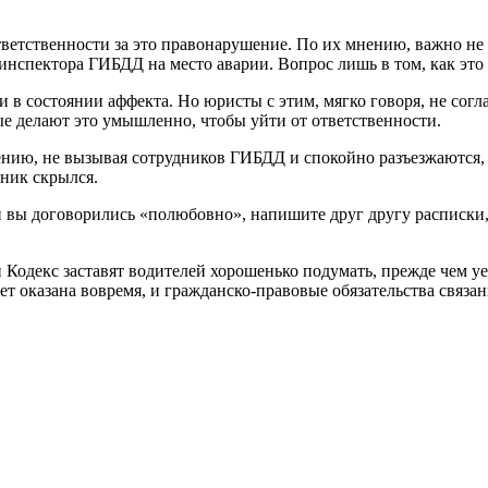
ветственности за это правонарушение. По их мнению, важно не 
нспектора ГИБДД на место аварии. Вопрос лишь в том, как это 
 в состоянии аффекта. Но юристы с этим, мягко говоря, не согл
ые делают это умышленно, чтобы уйти от ответственности.
ашению, не вызывая сотрудников ГИБДД и спокойно разъезжаются,
тник скрылся.
 вы договорились «полюбовно», напишите друг другу расписки, 
одекс заставят водителей хорошенько подумать, прежде чем уезж
дет оказана вовремя, и гражданско-правовые обязательства связ