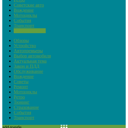
Советские авто
Вождение
Мотоциклы
События
Транспорт
Товары для авто
Обзоры
Устройство
Автопремьеры
Выбор автомобиля
Актуальная тема
Закон и ПДД
Обслуживание
Вождение
Советы
Ремонт
Мотоциклы
Ретро
Тюнинг
Страхование
События
Транспорт
add-toggle