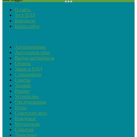
О сайте
Тест ПДД
Контакты
Карта сайта
Рубрики
Автопремьеры
Актуальная тема
Выбор автомобиля
Обзоры
Закон и ПДД
Страхование
Советы
Тюнинг
Ремонт
Устройство
Обслуживание
Ретро
Советские авто
Вождение
Мотоциклы
События
Транспорт