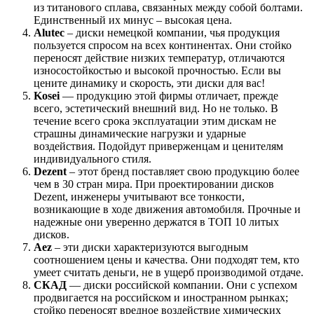
из титанового сплава, связанных между собой болтами.
Единственный их минус – высокая цена.
Alutec
– диски немецкой компании, чья продукция
пользуется спросом на всех континентах. Они стойко
переносят действие низких температур, отличаются
износостойкостью и высокой прочностью. Если вы
цените динамику и скорость, эти диски для вас!
Kosei
— продукцию этой фирмы отличает, прежде
всего, эстетический внешний вид. Но не только. В
течение всего срока эксплуатации этим дискам не
страшны динамические нагрузки и ударные
воздействия. Подойдут приверженцам и ценителям
индивидуального стиля.
Dezent
– этот бренд поставляет свою продукцию более
чем в 30 стран мира. При проектировании дисков
Dezent, инженеры учитывают все тонкости,
возникающие в ходе движения автомобиля. Прочные и
надежные они уверенно держатся в ТОП 10 литых
дисков.
Aez
– эти диски характеризуются выгодным
соотношением цены и качества. Они подходят тем, кто
умеет считать деньги, не в ущерб производимой отдаче.
СКАД
— диски российской компании. Они с успехом
продвигается на российском и иностранном рынках;
стойко переносят вредное воздействие химических