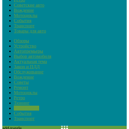
Советские авто
Вождение
Мотоциклы
События
Транспорт
Товары для авто
Обзоры
Устройство
Автопремьеры
Выбор автомобиля
Актуальная тема
Закон и ПДД
Обслуживание
Вождение
Советы
Ремонт
Мотоциклы
Ретро
Тюнинг
Страхование
События
Транспорт
add-toggle