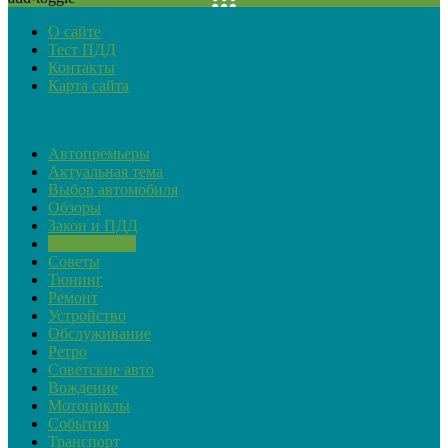
О сайте
Тест ПДД
Контакты
Карта сайта
Рубрики
Автопремьеры
Актуальная тема
Выбор автомобиля
Обзоры
Закон и ПДД
Страхование
Советы
Тюнинг
Ремонт
Устройство
Обслуживание
Ретро
Советские авто
Вождение
Мотоциклы
События
Транспорт