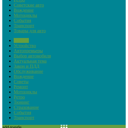
Советские авто
Вождение
Мотоциклы
События
Транспорт
Товары для авто
Обзоры
Устройство
Автопремьеры
Выбор автомобиля
Актуальная тема
Закон и ПДД
Обслуживание
Вождение
Советы
Ремонт
Мотоциклы
Ретро
Тюнинг
Страхование
События
Транспорт
add-toggle