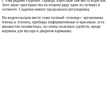
с 3-мя рядами сидений. Правда, взрослым там места впритык.
Зато запас пространства на втором ряду один из лучших в
сегменте. Сидения имеют продольную регулировку.
На водительском месте тоже полный «плизир»: эргономика
близка к эталону, приборы информативные и красивые, есть
множество незаметных, но очень полезных удобств, вроде
корзины для мусора в дверном кармашке.