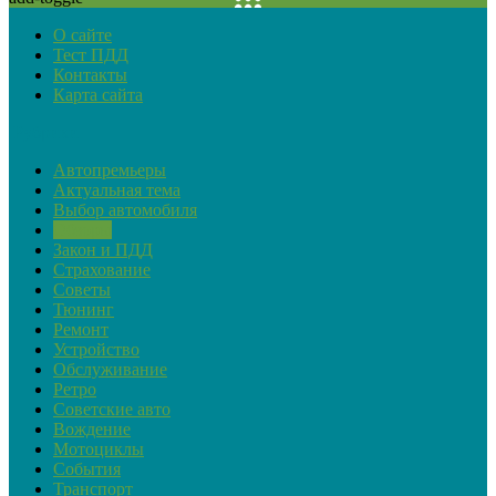
О сайте
Тест ПДД
Контакты
Карта сайта
Рубрики
Автопремьеры
Актуальная тема
Выбор автомобиля
Обзоры
Закон и ПДД
Страхование
Советы
Тюнинг
Ремонт
Устройство
Обслуживание
Ретро
Советские авто
Вождение
Мотоциклы
События
Транспорт