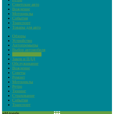
Советские авто
Вождение
Мотоциклы
События
Транспорт
Товары для авто
Обзоры
Устройство
Автопремьеры
Выбор автомобиля
Актуальная тема
Закон и ПДД
Обслуживание
Вождение
Советы
Ремонт
Мотоциклы
Ретро
Тюнинг
Страхование
События
Транспорт
add-toggle