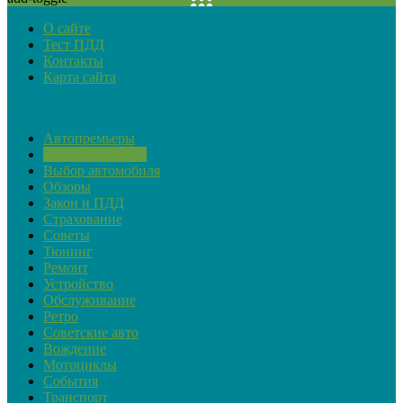
О сайте
Тест ПДД
Контакты
Карта сайта
Рубрики
Автопремьеры
Актуальная тема
Выбор автомобиля
Обзоры
Закон и ПДД
Страхование
Советы
Тюнинг
Ремонт
Устройство
Обслуживание
Ретро
Советские авто
Вождение
Мотоциклы
События
Транспорт