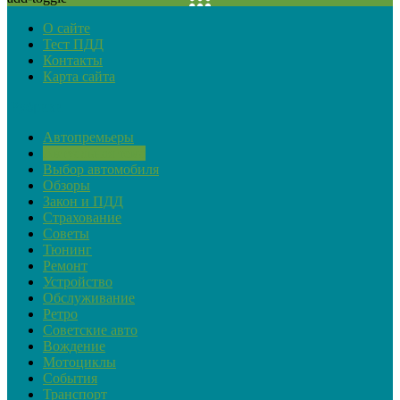
О сайте
Тест ПДД
Контакты
Карта сайта
Рубрики
Автопремьеры
Актуальная тема
Выбор автомобиля
Обзоры
Закон и ПДД
Страхование
Советы
Тюнинг
Ремонт
Устройство
Обслуживание
Ретро
Советские авто
Вождение
Мотоциклы
События
Транспорт