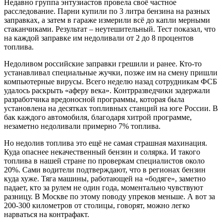
Недавно группа энтузиастов провела своё частное
расследование. Парни купили по 3 литра бензина на разных
заправках, а затем в гараже измерили всё до капли мерными
стаканчиками. Результат – неутешительный. Тест показал, что
на каждой заправке им недоливали от 2 до 8 процентов
топлива.
Недоливом российские заправки грешили и ранее. Кто-то
устанавливал специальные жучки, позже им на смену пришли
компьютерные вирусы. Всего неделю назад сотрудникам ФСБ
удалось раскрыть «аферу века». Контрразведчики задержали
разработчика вредоносной программы, которая была
установлена на десятках топливных станций на юге России. В
бак каждого автомобиля, благодаря хитрой программе,
незаметно недоливали примерно 7% топлива.
Но недолив топлива это ещё не самая страшная махинация.
Куда опаснее некачественный бензин и солярка. И такого
топлива в нашей стране по проверкам специалистов около
20%. Сами водители подтверждают, что в регионах бензин
куда хуже. Тяга машины, работающей на «бодяге», заметно
падает, кто за рулем не один года, моментально чувствуют
разницу. В Москве по этому поводу упреков меньше. А вот за
200-300 километров от столицы, говорят, можно легко
нарваться на контрафакт.