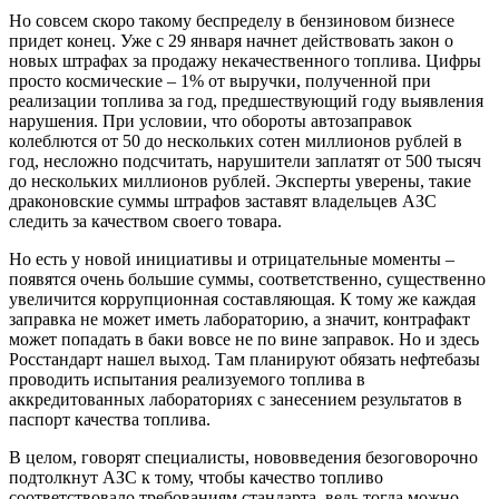
Но совсем скоро такому беспределу в бензиновом бизнесе
придет конец. Уже с 29 января начнет действовать закон о
новых штрафах за продажу некачественного топлива. Цифры
просто космические – 1% от выручки, полученной при
реализации топлива за год, предшествующий году выявления
нарушения. При условии, что обороты автозаправок
колеблются от 50 до нескольких сотен миллионов рублей в
год, несложно подсчитать, нарушители заплатят от 500 тысяч
до нескольких миллионов рублей. Эксперты уверены, такие
драконовские суммы штрафов заставят владельцев АЗС
следить за качеством своего товара.
Но есть у новой инициативы и отрицательные моменты –
появятся очень большие суммы, соответственно, существенно
увеличится коррупционная составляющая. К тому же каждая
заправка не может иметь лабораторию, а значит, контрафакт
может попадать в баки вовсе не по вине заправок. Но и здесь
Росстандарт нашел выход. Там планируют обязать нефтебазы
проводить испытания реализуемого топлива в
аккредитованных лабораториях с занесением результатов в
паспорт качества топлива.
В целом, говорят специалисты, нововведения безоговорочно
подтолкнут АЗС к тому, чтобы качество топливо
соответствовало требованиям стандарта, ведь тогда можно