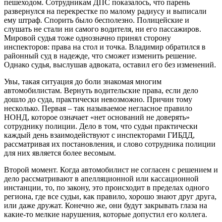
пешеходом. Сотрудникам ДПС показалось, что парень
развернулся на перекрестке по малому радиусу и выписали
ему штраф. Спорить было бесполезно. Полицейские и
слушать не стали ни самого водителя, ни его пассажиров.
Мировой судья тоже однозначно принял сторону
инспекторов: права на стол и точка. Владимир обратился в
районный суд в надежде, что сможет изменить решение.
Однако судья, выслушав адвоката, оставил его без изменений.
Увы, такая ситуация до боли знакомая многим
автомобилистам. Вернуть водительские права, если дело
дошло до суда, практически невозможно. Причин тому
несколько. Первая – так называемое негласное правило
НОНД, которое означает «нет оснований не доверять»
сотруднику полиции. Дело в том, что судьи практически
каждый день взаимодействуют с инспекторами ГИБДД,
рассматривая их постановления, и слово сотрудника полиции
для них является более весомым.
Второй момент. Когда автомобилист не согласен с решением и
дело рассматривают в апелляционной или кассационной
инстанции, то, по закону, это происходит в пределах одного
региона, где все судьи, как правило, хорошо знают друг друга,
или даже дружат. Конечно же, они будут закрывать глаза на
какие-то мелкие нарушения, которые допустил его коллега.