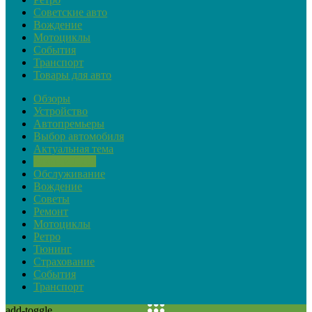
Советские авто
Вождение
Мотоциклы
События
Транспорт
Товары для авто
Обзоры
Устройство
Автопремьеры
Выбор автомобиля
Актуальная тема
Закон и ПДД
Обслуживание
Вождение
Советы
Ремонт
Мотоциклы
Ретро
Тюнинг
Страхование
События
Транспорт
add-toggle