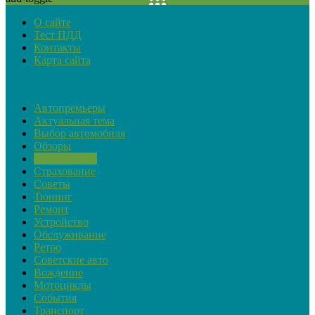
О сайте
Тест ПДД
Контакты
Карта сайта
Рубрики
Автопремьеры
Актуальная тема
Выбор автомобиля
Обзоры
Закон и ПДД
Страхование
Советы
Тюнинг
Ремонт
Устройство
Обслуживание
Ретро
Советские авто
Вождение
Мотоциклы
События
Транспорт