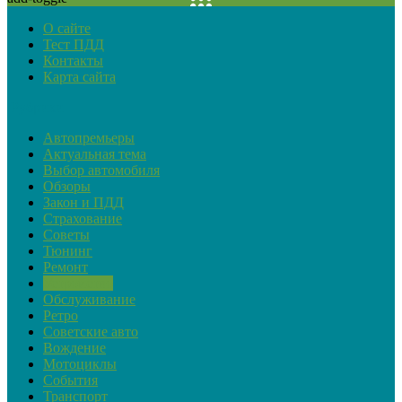
О сайте
Тест ПДД
Контакты
Карта сайта
Рубрики
Автопремьеры
Актуальная тема
Выбор автомобиля
Обзоры
Закон и ПДД
Страхование
Советы
Тюнинг
Ремонт
Устройство
Обслуживание
Ретро
Советские авто
Вождение
Мотоциклы
События
Транспорт