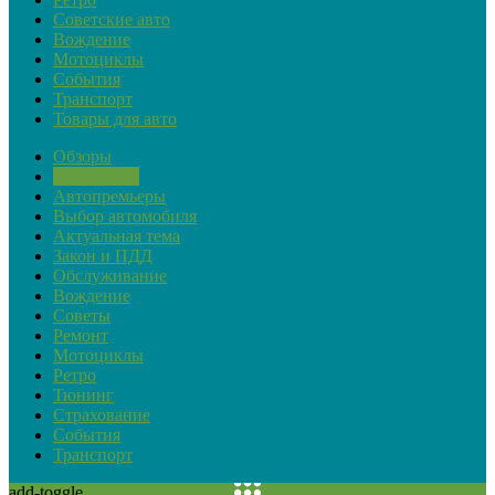
Советские авто
Вождение
Мотоциклы
События
Транспорт
Товары для авто
Обзоры
Устройство
Автопремьеры
Выбор автомобиля
Актуальная тема
Закон и ПДД
Обслуживание
Вождение
Советы
Ремонт
Мотоциклы
Ретро
Тюнинг
Страхование
События
Транспорт
add-toggle