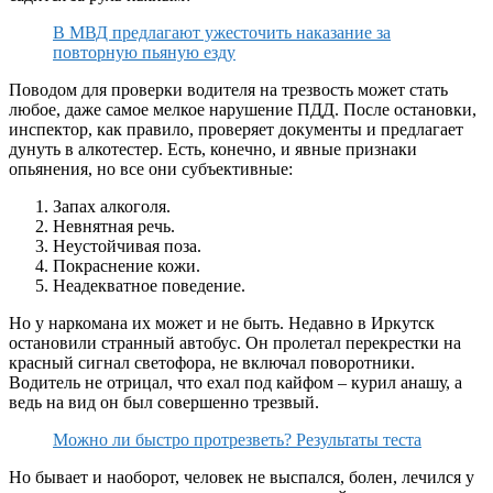
В МВД предлагают ужесточить наказание за
повторную пьяную езду
Поводом для проверки водителя на трезвость может стать
любое, даже самое мелкое нарушение ПДД. После остановки,
инспектор, как правило, проверяет документы и предлагает
дунуть в алкотестер. Есть, конечно, и явные признаки
опьянения, но все они субъективные:
Запах алкоголя.
Невнятная речь.
Неустойчивая поза.
Покраснение кожи.
Неадекватное поведение.
Но у наркомана их может и не быть. Недавно в Иркутск
остановили странный автобус. Он пролетал перекрестки на
красный сигнал светофора, не включал поворотники.
Водитель не отрицал, что ехал под кайфом – курил анашу, а
ведь на вид он был совершенно трезвый.
Можно ли быстро протрезветь? Результаты теста
Но бывает и наоборот, человек не выспался, болен, лечился у