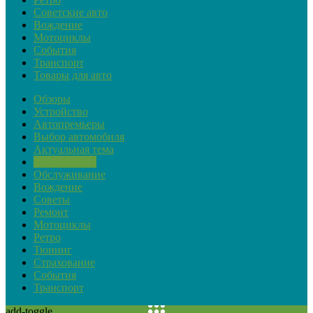
Советские авто
Вождение
Мотоциклы
События
Транспорт
Товары для авто
Обзоры
Устройство
Автопремьеры
Выбор автомобиля
Актуальная тема
Закон и ПДД
Обслуживание
Вождение
Советы
Ремонт
Мотоциклы
Ретро
Тюнинг
Страхование
События
Транспорт
add-toggle