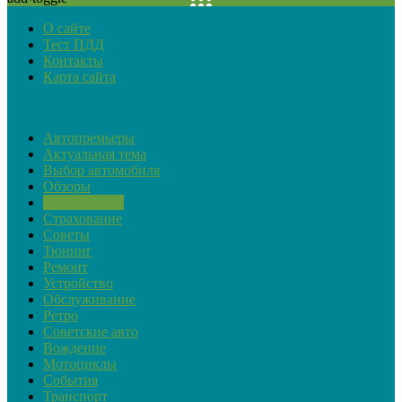
О сайте
Тест ПДД
Контакты
Карта сайта
Рубрики
Автопремьеры
Актуальная тема
Выбор автомобиля
Обзоры
Закон и ПДД
Страхование
Советы
Тюнинг
Ремонт
Устройство
Обслуживание
Ретро
Советские авто
Вождение
Мотоциклы
События
Транспорт