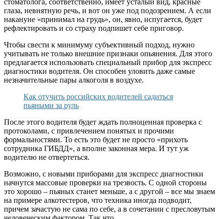
стоматолога, соответственно, имеет усталый вид, красные
глаза, невнятную речь, и вот он уже под подозрением. А если
накануне «принимал на грудь», он, явно, испугается, будет
рефлектировать и со страху подпишет себе приговор.
Чтобы свести к минимуму субъективный подход, нужно
учитывать не только внешние признаки опьянения. Для этого
предлагается использовать специальный прибор для экспресс
диагностики водителя. Он способен уловить даже самые
незначительные пары алкоголя в воздухе.
Как отучить российских водителей садиться
пьяными за руль
После этого водителя будет ждать полноценная проверка с
протоколами, с привлечением понятых и прочими
формальностями. То есть это будет не просто «прихоть
сотрудника ГИБДД», а вполне законная мера. И тут уж
водителю не отвертеться.
Возможно, с новыми приборами для экспресс диагностики
начнутся массовые проверки на трезвость. С одной стороны
это хорошо – пьяных станет меньше, а с другой – все мы знаем
на примере алкотестеров, что техника иногда подводит,
причем зачастую не сама по себе, а в сочетании с пресловутым
человеческим фактором. Так что…