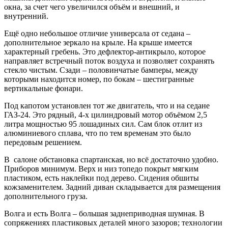
окна, за счет чего увеличился объём и внешний, и
внутренний.
Ещё одно небольшое отличие универсала от седана –
дополнительное зеркало на крыле. На крыше имеется
характерный гребень. Это дефлектор-антикрыло, которое
направляет встречный поток воздуха и позволяет сохранять
стекло чистым. Сзади – половинчатые бамперы, между
которыми находится номер, по бокам – шестигранные
вертикальные фонари.
Под капотом установлен тот же двигатель, что и на седане
ГАЗ-24. Это рядный, 4-х цилиндровый мотор объёмом 2,5
литра мощностью 95 лошадиных сил. Сам блок отлит из
алюминиевого сплава, что по тем временам это было
передовым решением.
В салоне обстановка спартанская, но всё достаточно удобно.
Приборов минимум. Верх и низ топедо покрыт мягким
пластиком, есть наклейки под дерево. Сидения обшиты
кожзаменителем. Задний диван складывается для размещения
дополнительного груза.
Волга и есть Волга – большая заднеприводная шумная. В
сопряжениях пластиковых деталей много зазоров; технологии