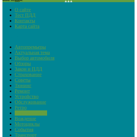
О сайте
Тест ПДД
Контакты
Карта сайта
Рубрики
Автопремьеры
Актуальная тема
Выбор автомобиля
Обзоры
Закон и ПДД
Страхование
Советы
Тюнинг
Ремонт
Устройство
Обслуживание
Ретро
Советские авто
Вождение
Мотоциклы
События
Транспорт