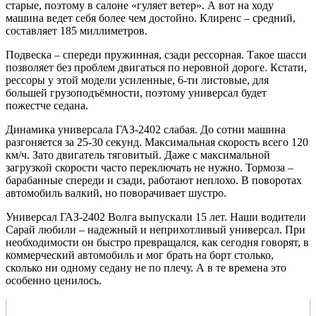
старые, поэтому в салоне «гуляет ветер». А вот на ходу
машина ведет себя более чем достойно. Клиренс – средний,
составляет 185 миллиметров.
Подвеска – спереди пружинная, сзади рессорная. Такое шасси
позволяет без проблем двигаться по неровной дороге. Кстати,
рессоры у этой модели усиленные, 6-ти листовые, для
большей грузоподъёмности, поэтому универсал будет
пожестче седана.
Динамика универсала ГАЗ-2402 слабая. До сотни машина
разгоняется за 25-30 секунд. Максимальная скорость всего 120
км/ч. Зато двигатель тяговитый. Даже с максимальной
загрузкой скорости часто переключать не нужно. Тормоза –
барабанные спереди и сзади, работают неплохо. В поворотах
автомобиль валкий, но поворачивает шустро.
Универсал ГАЗ-2402 Волга выпускали 15 лет. Наши водители
Сарай любили – надежный и неприхотливый универсал. При
необходимости он быстро превращался, как сегодня говорят, в
коммерческий автомобиль и мог брать на борт столько,
сколько ни одному седану не по плечу. А в те времена это
особенно ценилось.