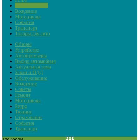
Советские авто
Вождение
Мотоциклы
События
Транспорт
Товары для авто
Обзоры
Устройство
Автопремьеры
Выбор автомобиля
Актуальная тема
Закон и ПДД
Обслуживание
Вождение
Советы
Ремонт
Мотоциклы
Ретро
Тюнинг
Страхование
События
Транспорт
add-toggle