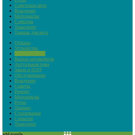
Советские авто
Вождение
Мотоциклы
События
Транспорт
Товары для авто
Обзоры
Устройство
Автопремьеры
Выбор автомобиля
Актуальная тема
Закон и ПДД
Обслуживание
Вождение
Советы
Ремонт
Мотоциклы
Ретро
Тюнинг
Страхование
События
Транспорт
add-toggle