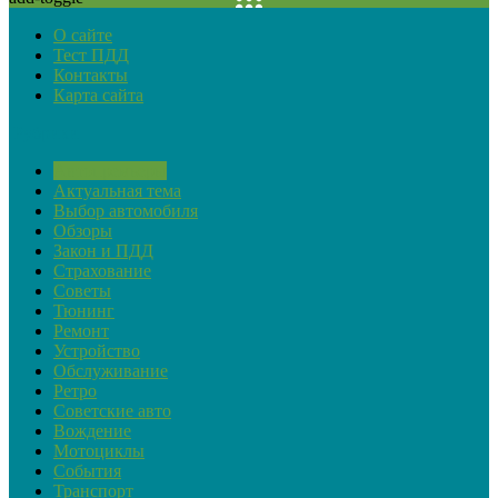
О сайте
Тест ПДД
Контакты
Карта сайта
Рубрики
Автопремьеры
Актуальная тема
Выбор автомобиля
Обзоры
Закон и ПДД
Страхование
Советы
Тюнинг
Ремонт
Устройство
Обслуживание
Ретро
Советские авто
Вождение
Мотоциклы
События
Транспорт