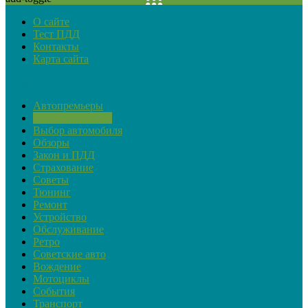
О сайте
Тест ПДД
Контакты
Карта сайта
Рубрики
Автопремьеры
Актуальная тема
Выбор автомобиля
Обзоры
Закон и ПДД
Страхование
Советы
Тюнинг
Ремонт
Устройство
Обслуживание
Ретро
Советские авто
Вождение
Мотоциклы
События
Транспорт