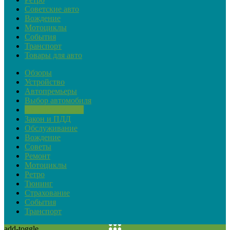
Советские авто
Вождение
Мотоциклы
События
Транспорт
Товары для авто
Обзоры
Устройство
Автопремьеры
Выбор автомобиля
Актуальная тема
Закон и ПДД
Обслуживание
Вождение
Советы
Ремонт
Мотоциклы
Ретро
Тюнинг
Страхование
События
Транспорт
add-toggle