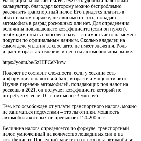
На официальном сайте ФНС РФ есть удобный налоговый
калькулятор, благодаря которому можно беспроблемно
рассчитать транспортный налог. Его придется платить в
обязательном порядке, независимо от того, попадает
автомобиль в разряд роскошных или нет. Для определения
величины повышающего коэффициента (если он нужен),
необходимо знать налоговую базу – стоимость авто на момент
покупки по официальным данным. Сколько владелец на
самом деле уплатил за свое авто, не имеет значения. Роль
играет возраст автомобиля и цена на автомобильном рынке.
https://youtu.be/SzHIFCeNkvw
Подсчет не составит сложности, если у хозяина есть
информация о налоговой базе, возрасте и мощности авто.
Изучив перечень автомобилей, попадающих под налог на
роскошь в 2021, он получает коэффициент, который не
потребуется, если ТС стоит менее 3 млн руб.
Тем, кто освобожден от уплаты транспортного налога, можно
не заниматься подсчетами – это льготники, мощность
автомобиля которых не превышает 150-200 л. с.
Величина налога определяется по формуле: транспортный
налог, умноженный на количество лошадиных сил и на
коэффициент. Последний зависит и от возраста автомобиля: