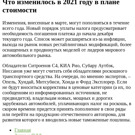
Что изменилось в 2021 году в плане
стоимости
Изменения, внесенные в марте, могут пополняться в течение
всего года. Новый порядок уплаты налога предусматривает
необходимость погашения платежа до начала декабря
текущего года. Список может расширяться из-за инфляции,
выхода на рынок новых рестайлинговых модификаций, более
оснащенных и продвинутых моделей от лидеров мирового
автомобильного рынка.
Обладатели Ситроенов С4, КИА Рио, Субару Аутбэк,
Ниссанов уже могут считать себя обладателями роскошного
транспортного средства. На очереди, по мнению экспертов, –
Опель, Хундай, Митсубиси, Хонда и Форд Эксплорер. Если
не будут вноситься коррективы в ценовые категории (а их, по
сообщениям из информированных источников, не
предвидится), владельцам новых, мощных и дорогих
зарубежных автомобилей, уплачивающих налог на роскошь, в
скором времени придется принять пополнение в свои ряды
или перейти на продукцию отечественного автопрома, для
развития которого и вводились новые таможенные пошлины.
Главная