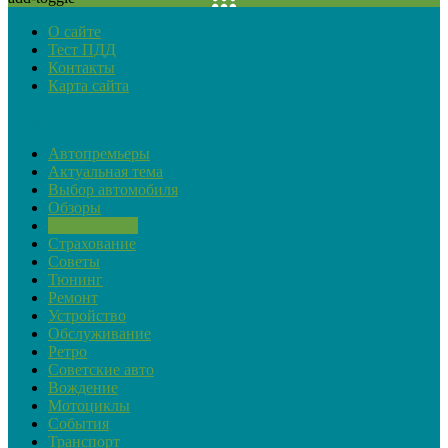
О сайте
Тест ПДД
Контакты
Карта сайта
Рубрики
Автопремьеры
Актуальная тема
Выбор автомобиля
Обзоры
Закон и ПДД
Страхование
Советы
Тюнинг
Ремонт
Устройство
Обслуживание
Ретро
Советские авто
Вождение
Мотоциклы
События
Транспорт