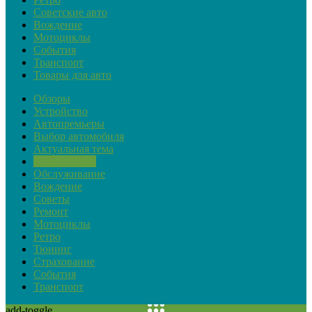
Советские авто
Вождение
Мотоциклы
События
Транспорт
Товары для авто
Обзоры
Устройство
Автопремьеры
Выбор автомобиля
Актуальная тема
Закон и ПДД
Обслуживание
Вождение
Советы
Ремонт
Мотоциклы
Ретро
Тюнинг
Страхование
События
Транспорт
add-toggle