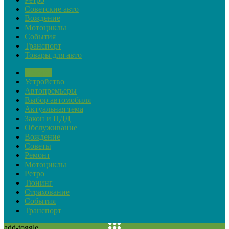
Советские авто
Вождение
Мотоциклы
События
Транспорт
Товары для авто
Обзоры
Устройство
Автопремьеры
Выбор автомобиля
Актуальная тема
Закон и ПДД
Обслуживание
Вождение
Советы
Ремонт
Мотоциклы
Ретро
Тюнинг
Страхование
События
Транспорт
add-toggle