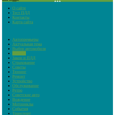
О сайте
Тест ПДД
Контакты
Карта сайта
Рубрики
Автопремьеры
Актуальная тема
Выбор автомобиля
Обзоры
Закон и ПДД
Страхование
Советы
Тюнинг
Ремонт
Устройство
Обслуживание
Ретро
Советские авто
Вождение
Мотоциклы
События
Транспорт