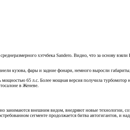
реднеразмерного хэтчбека Sandero. Видно, что за основу взяли R
нели кузова, фары и задние фонари, немного выросли габариты,
мощностью 65 л.с. Более мощная версия получила турбомотор н
втосалоне в Женеве.
вно занимаются внешним видом, внедряют новые технологии, соз
стребованном сегменте продолжается битва автогигантов, и надо