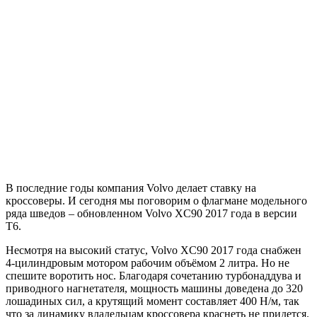
В последние годы компания Volvo делает ставку на
кроссоверы. И сегодня мы поговорим о флагмане модельного
ряда шведов – обновленном Volvo XC90 2017 года в версии
T6.
Несмотря на высокий статус, Volvo XC90 2017 года снабжен
4-цилиндровым мотором рабочим объёмом 2 литра. Но не
спешите воротить нос. Благодаря сочетанию турбонаддува и
приводного нагнетателя, мощность машины доведена до 320
лошадиных сил, а крутящий момент составляет 400 Н/м, так
что за динамику владельцам кроссовера краснеть не придется.