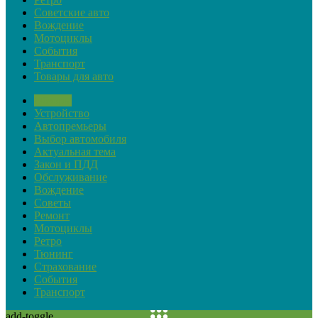
Советские авто
Вождение
Мотоциклы
События
Транспорт
Товары для авто
Обзоры
Устройство
Автопремьеры
Выбор автомобиля
Актуальная тема
Закон и ПДД
Обслуживание
Вождение
Советы
Ремонт
Мотоциклы
Ретро
Тюнинг
Страхование
События
Транспорт
add-toggle