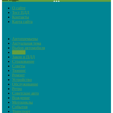
О сайте
Тест ПДД
Контакты
Карта сайта
Рубрики
Автопремьеры
Актуальная тема
Выбор автомобиля
Обзоры
Закон и ПДД
Страхование
Советы
Тюнинг
Ремонт
Устройство
Обслуживание
Ретро
Советские авто
Вождение
Мотоциклы
События
Транспорт