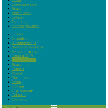
Советские авто
Вождение
Мотоциклы
События
Транспорт
Товары для авто
Обзоры
Устройство
Автопремьеры
Выбор автомобиля
Актуальная тема
Закон и ПДД
Обслуживание
Вождение
Советы
Ремонт
Мотоциклы
Ретро
Тюнинг
Страхование
События
Транспорт
add-toggle