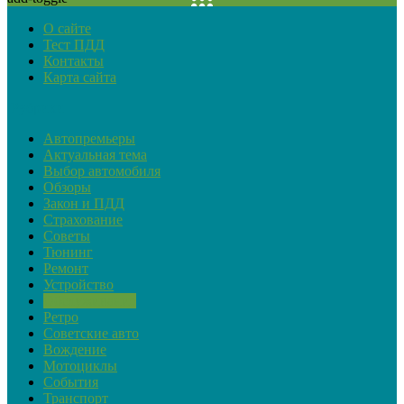
О сайте
Тест ПДД
Контакты
Карта сайта
Рубрики
Автопремьеры
Актуальная тема
Выбор автомобиля
Обзоры
Закон и ПДД
Страхование
Советы
Тюнинг
Ремонт
Устройство
Обслуживание
Ретро
Советские авто
Вождение
Мотоциклы
События
Транспорт