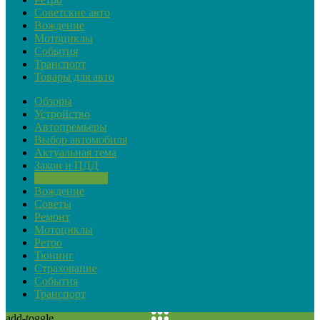
Советские авто
Вождение
Мотоциклы
События
Транспорт
Товары для авто
Обзоры
Устройство
Автопремьеры
Выбор автомобиля
Актуальная тема
Закон и ПДД
Обслуживание
Вождение
Советы
Ремонт
Мотоциклы
Ретро
Тюнинг
Страхование
События
Транспорт
add-toggle