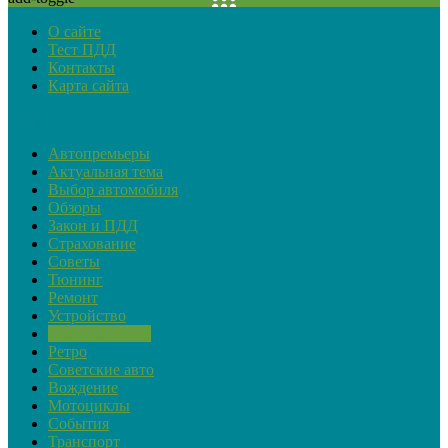
О сайте
Тест ПДД
Контакты
Карта сайта
Рубрики
Автопремьеры
Актуальная тема
Выбор автомобиля
Обзоры
Закон и ПДД
Страхование
Советы
Тюнинг
Ремонт
Устройство
Обслуживание
Ретро
Советские авто
Вождение
Мотоциклы
События
Транспорт