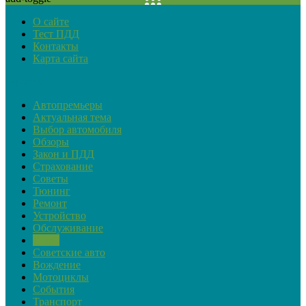
О сайте
Тест ПДД
Контакты
Карта сайта
Рубрики
Автопремьеры
Актуальная тема
Выбор автомобиля
Обзоры
Закон и ПДД
Страхование
Советы
Тюнинг
Ремонт
Устройство
Обслуживание
Ретро
Советские авто
Вождение
Мотоциклы
События
Транспорт