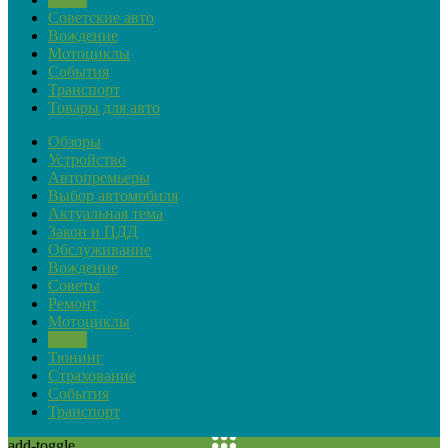
Советские авто
Вождение
Мотоциклы
События
Транспорт
Товары для авто
Обзоры
Устройство
Автопремьеры
Выбор автомобиля
Актуальная тема
Закон и ПДД
Обслуживание
Вождение
Советы
Ремонт
Мотоциклы
Ретро
Тюнинг
Страхование
События
Транспорт
add-toggle