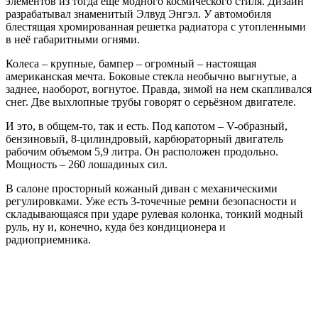
элементов из тогда еще модного космического стиля. Дизайн
разрабатывал знаменитый Элвуд Энгэл. У автомобиля
блестящая хромированная решетка радиатора с утопленными
в неё габаритными огнями.
Колеса – крупные, бампер – огромный – настоящая
американская мечта. Боковые стекла необычно выгнутые, а
заднее, наоборот, вогнутое. Правда, зимой на нем скапливался
снег. Две выхлопные трубы говорят о серьёзном двигателе.
И это, в общем-то, так и есть. Под капотом – V-образный,
бензиновый, 8-цилиндровый, карбюраторный двигатель
рабочим объемом 5,9 литра. Он расположен продольно.
Мощность – 260 лошадиных сил.
В салоне просторный кожаный диван с механическими
регулировками. Уже есть 3-точечные ремни безопасности и
складывающаяся при ударе рулевая колонка, тонкий модный
руль, ну и, конечно, куда без кондиционера и
радиоприемника.