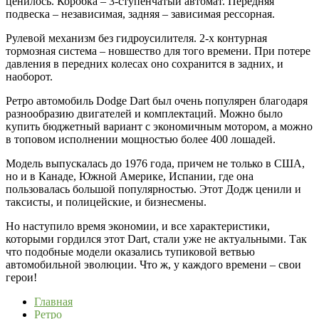
ценилось. Коробка – 3-ступенчатый автомат. Передняя
подвеска – независимая, задняя – зависимая рессорная.
Рулевой механизм без гидроусилителя. 2-х контурная
тормозная система – новшество для того времени. При потере
давления в передних колесах оно сохранится в задних, и
наоборот.
Ретро автомобиль Dodge Dart был очень популярен благодаря
разнообразию двигателей и комплектаций. Можно было
купить бюджетный вариант с экономичным мотором, а можно
в топовом исполнении мощностью более 400 лошадей.
Модель выпускалась до 1976 года, причем не только в США,
но и в Канаде, Южной Америке, Испании, где она
пользовалась большой популярностью. Этот Додж ценили и
таксисты, и полицейские, и бизнесмены.
Но наступило время экономии, и все характеристики,
которыми гордился этот Dart, стали уже не актуальными. Так
что подобные модели оказались тупиковой ветвью
автомобильной эволюции. Что ж, у каждого времени – свои
герои!
Главная
Ретро