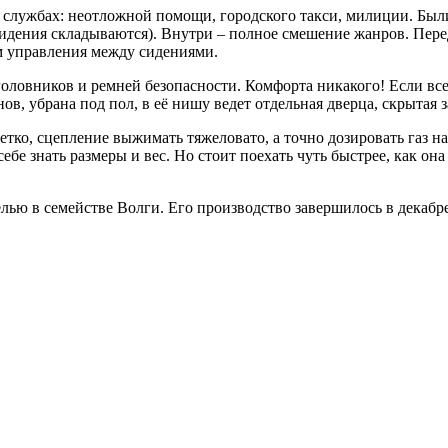
службах: неотложной помощи, городского такси, милиции. Были,
идения складываются). Внутри – полное смешение жанров. Перед
м управления между сидениями.
головников и ремней безопасности. Комфорта никакого! Если вс
анов, убрана под пол, в её нишу ведет отдельная дверца, скрытая
ко, сцепление выжимать тяжеловато, а точно дозировать газ на
 себе знать размеры и вес. Но стоит поехать чуть быстрее, как он
ью в семействе Волги. Его производство завершилось в декабре