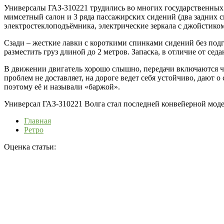
Универсалы ГАЗ-310221 трудились во многих государственных 
мимсетный салон и 3 ряда пассажирских сидений (два задних с
электростеклоподъёмника, электрические зеркала с джойстико
Сзади – жесткие лавки с короткими спинками сидений без под
разместить груз длиной до 2 метров. Запаска, в отличие от сед
В движении двигатель хорошо слышно, передачи включаются чет
проблем не доставляет, на дороге ведет себя устойчиво, дают о
поэтому её и называли «баржой».
Универсал ГАЗ-310221 Волга стал последней конвейерной модел
Главная
Ретро
Оценка статьи: