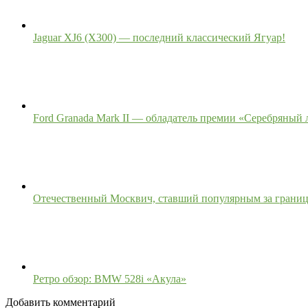
Jaguar XJ6 (X300) — последний классический Ягуар!
Ford Granada Mark II — обладатель премии «Серебряный
Отечественный Москвич, ставший популярным за грани
Ретро обзор: BMW 528i «Акула»
Добавить комментарий