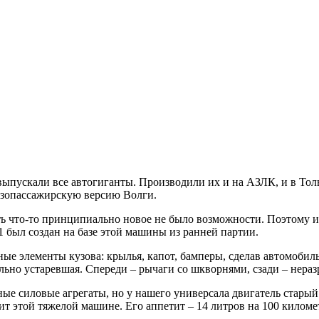
пускали все автогиганты. Производили их и на АЗЛК, и в Тольят
узопассажирскую версию Волги.
ь что-то принципиально новое не было возможности. Поэтому и
 был создан на базе этой машины из ранней партии.
ые элементы кузова: крылья, капот, бамперы, сделав автомобиль
ально устаревшая. Спереди – рычаги со шкворнями, сзади – нераз
ые силовые агрегаты, но у нашего универсала двигатель старый 
ит этой тяжелой машине. Его аппетит – 14 литров на 100 киломе