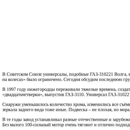
В Советском Союзе универсалы, подобные ГАЗ-310221 Волга, вы
на колесах» было ограничено. Сегодня обсудим последнюю гр
В 1997 году нижегородцы переживали тяжелые времена, создат
«двадцатьчетверки», выпустив ГАЗ-3110. Универсал ГАЗ-310221
Снаружи уменьшилось количество хрома, изменились все съёмн
зеркала заднего вида тоже иные. Подвеска – не плохая, но мор
В те годы завод устанавливал разные отечественные и зарубежн
Без малого 100-сильный мотор очень тяговит и отлично подход