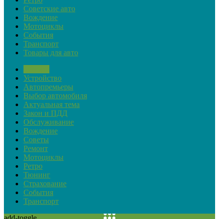
Советские авто
Вождение
Мотоциклы
События
Транспорт
Товары для авто
Обзоры
Устройство
Автопремьеры
Выбор автомобиля
Актуальная тема
Закон и ПДД
Обслуживание
Вождение
Советы
Ремонт
Мотоциклы
Ретро
Тюнинг
Страхование
События
Транспорт
add-toggle