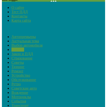
О сайте
Тест ПДД
Контакты
Карта сайта
Рубрики
Автопремьеры
Актуальная тема
Выбор автомобиля
Обзоры
Закон и ПДД
Страхование
Советы
Тюнинг
Ремонт
Устройство
Обслуживание
Ретро
Советские авто
Вождение
Мотоциклы
События
Транспорт