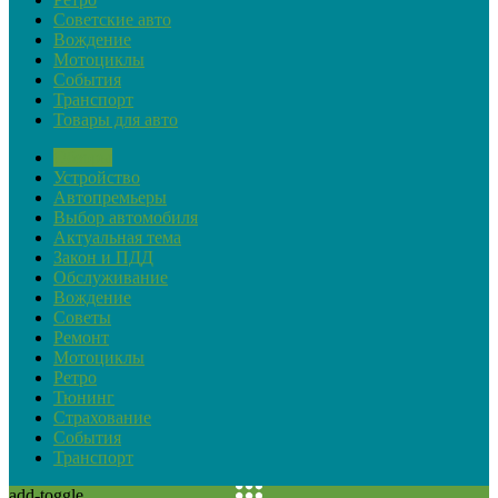
Советские авто
Вождение
Мотоциклы
События
Транспорт
Товары для авто
Обзоры
Устройство
Автопремьеры
Выбор автомобиля
Актуальная тема
Закон и ПДД
Обслуживание
Вождение
Советы
Ремонт
Мотоциклы
Ретро
Тюнинг
Страхование
События
Транспорт
add-toggle