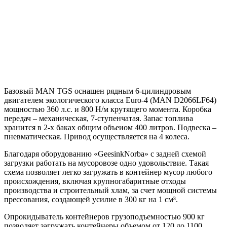
Базовый MAN TGS оснащен рядным 6-цилиндровым
двигателем экологического класса Euro-4 (MAN D2066LF64)
мощностью 360 л.с. и 800 Н/м крутящего момента. Коробка
передач – механическая, 7-ступенчатая. Запас топлива
хранится в 2-х баках общим объеиом 400 литров. Подвеска –
пневматическая. Привод осуществляется на 4 колеса.
Благодаря оборудованию «GeesinkNorba» с задней схемой
загрузки работать на мусоровозе одно удовольствие. Такая
схема позволяет легко загружать в контейнер мусор любого
происхождения, включая крупногабаритные отходы
производства и строительный хлам, за счет мощной системы
прессования, создающей усилие в 300 кг на 1 см³.
Опрокидыватель контейнеров грузоподъемностью 900 кг
позволяет загружать контейнеры объемом от 120 до 1100