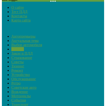
О сайте
Тест ПДД
Контакты
Карта сайта
Рубрики
Автопремьеры
Актуальная тема
Выбор автомобиля
Обзоры
Закон и ПДД
Страхование
Советы
Тюнинг
Ремонт
Устройство
Обслуживание
Ретро
Советские авто
Вождение
Мотоциклы
События
Транспорт