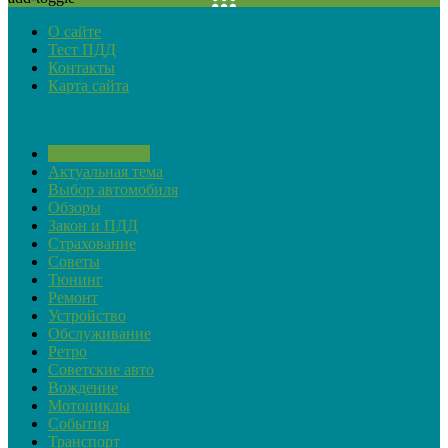
О сайте
Тест ПДД
Контакты
Карта сайта
Рубрики
Автопремьеры
Актуальная тема
Выбор автомобиля
Обзоры
Закон и ПДД
Страхование
Советы
Тюнинг
Ремонт
Устройство
Обслуживание
Ретро
Советские авто
Вождение
Мотоциклы
События
Транспорт