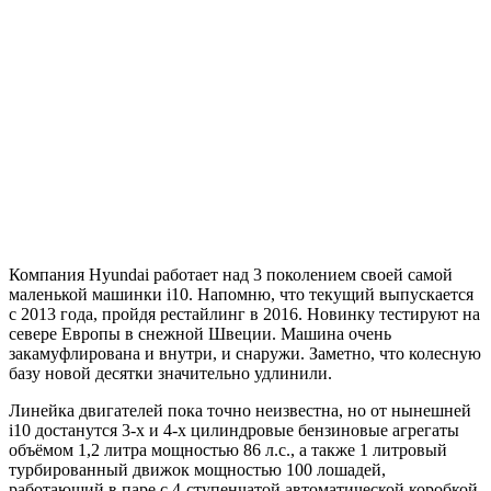
Компания Hyundai работает над 3 поколением своей самой
маленькой машинки i10. Напомню, что текущий выпускается
с 2013 года, пройдя рестайлинг в 2016. Новинку тестируют на
севере Европы в снежной Швеции. Машина очень
закамуфлирована и внутри, и снаружи. Заметно, что колесную
базу новой десятки значительно удлинили.
Линейка двигателей пока точно неизвестна, но от нынешней
i10 достанутся 3-х и 4-х цилиндровые бензиновые агрегаты
объёмом 1,2 литра мощностью 86 л.с., а также 1 литровый
турбированный движок мощностью 100 лошадей,
работающий в паре с 4-ступенчатой автоматической коробкой