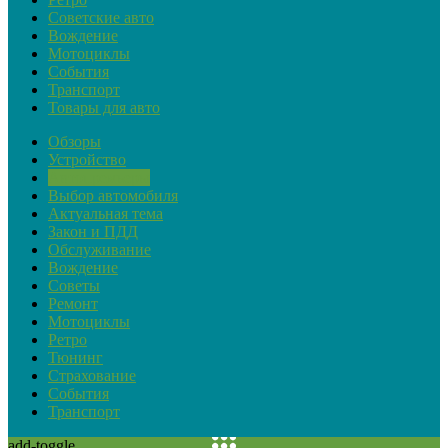
Советские авто
Вождение
Мотоциклы
События
Транспорт
Товары для авто
Обзоры
Устройство
Автопремьеры
Выбор автомобиля
Актуальная тема
Закон и ПДД
Обслуживание
Вождение
Советы
Ремонт
Мотоциклы
Ретро
Тюнинг
Страхование
События
Транспорт
add-toggle