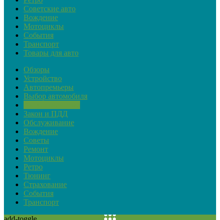
Советские авто
Вождение
Мотоциклы
События
Транспорт
Товары для авто
Обзоры
Устройство
Автопремьеры
Выбор автомобиля
Актуальная тема
Закон и ПДД
Обслуживание
Вождение
Советы
Ремонт
Мотоциклы
Ретро
Тюнинг
Страхование
События
Транспорт
add-toggle