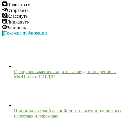
Поделиться
Отправить
Класснуть
Линкануть
Запинить
Похожие публикации
Где лучше заменить водительское удостоверение: в
МФЦ или в ГИБДД?
Причины высокой аварийности на железнодорожных
переездах и переходах