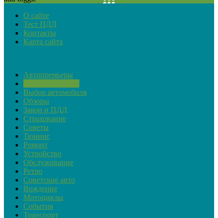
О сайте
Тест ПДД
Контакты
Карта сайта
Рубрики
Автопремьеры
Актуальная тема
Выбор автомобиля
Обзоры
Закон и ПДД
Страхование
Советы
Тюнинг
Ремонт
Устройство
Обслуживание
Ретро
Советские авто
Вождение
Мотоциклы
События
Транспорт