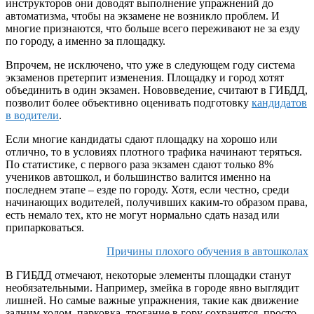
инструкторов они доводят выполнение упражнений до
автоматизма, чтобы на экзамене не возникло проблем. И
многие признаются, что больше всего переживают не за езду
по городу, а именно за площадку.
Впрочем, не исключено, что уже в следующем году система
экзаменов претерпит изменения. Площадку и город хотят
объединить в один экзамен. Нововведение, считают в ГИБДД,
позволит более объективно оценивать подготовку
кандидатов
в водители
.
Если многие кандидаты сдают площадку на хорошо или
отлично, то в условиях плотного трафика начинают теряться.
По статистике, с первого раза экзамен сдают только 8%
учеников автошкол, и большинство валится именно на
последнем этапе – езде по городу. Хотя, если честно, среди
начинающих водителей, получивших каким-то образом права,
есть немало тех, кто не могут нормально сдать назад или
припарковаться.
Причины плохого обучения в автошколах
В ГИБДД отмечают, некоторые элементы площадки станут
необязательными. Например, змейка в городе явно выглядит
лишней. Но самые важные упражнения, такие как движение
задним ходом, парковка, трогание в гору сохранятся, просто