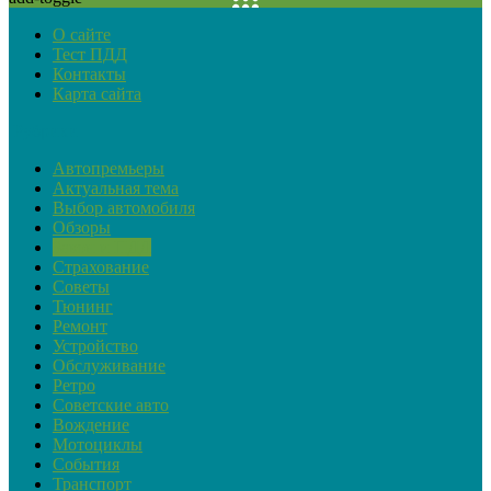
О сайте
Тест ПДД
Контакты
Карта сайта
Рубрики
Автопремьеры
Актуальная тема
Выбор автомобиля
Обзоры
Закон и ПДД
Страхование
Советы
Тюнинг
Ремонт
Устройство
Обслуживание
Ретро
Советские авто
Вождение
Мотоциклы
События
Транспорт