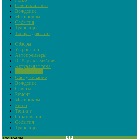
Советские авто
Вождение
Мотоциклы
События
Транспорт
Товары для авто
Обзоры
Устройство
Автопремьеры
Выбор автомобиля
Актуальная тема
Закон и ПДД
Обслуживание
Вождение
Советы
Ремонт
Мотоциклы
Ретро
Тюнинг
Страхование
События
Транспорт
add-toggle