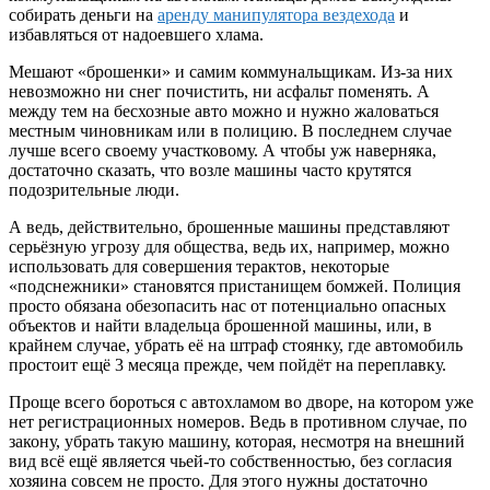
собирать деньги на
аренду манипулятора вездехода
и
избавляться от надоевшего хлама.
Мешают «брошенки» и самим коммунальщикам. Из-за них
невозможно ни снег почистить, ни асфальт поменять. А
между тем на бесхозные авто можно и нужно жаловаться
местным чиновникам или в полицию. В последнем случае
лучше всего своему участковому. А чтобы уж наверняка,
достаточно сказать, что возле машины часто крутятся
подозрительные люди.
А ведь, действительно, брошенные машины представляют
серьёзную угрозу для общества, ведь их, например, можно
использовать для совершения терактов, некоторые
«подснежники» становятся пристанищем бомжей. Полиция
просто обязана обезопасить нас от потенциально опасных
объектов и найти владельца брошенной машины, или, в
крайнем случае, убрать её на штраф стоянку, где автомобиль
простоит ещё 3 месяца прежде, чем пойдёт на переплавку.
Проще всего бороться с автохламом во дворе, на котором уже
нет регистрационных номеров. Ведь в противном случае, по
закону, убрать такую машину, которая, несмотря на внешний
вид всё ещё является чьей-то собственностью, без согласия
хозяина совсем не просто. Для этого нужны достаточно