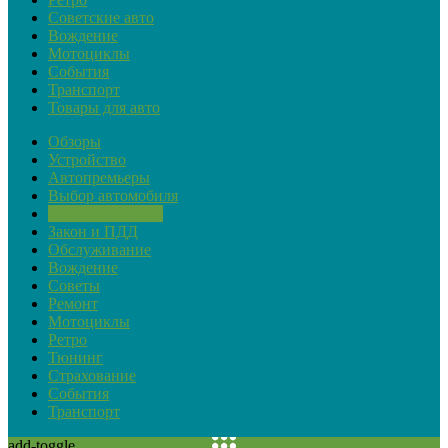
Советские авто
Вождение
Мотоциклы
События
Транспорт
Товары для авто
Обзоры
Устройство
Автопремьеры
Выбор автомобиля
Актуальная тема
Закон и ПДД
Обслуживание
Вождение
Советы
Ремонт
Мотоциклы
Ретро
Тюнинг
Страхование
События
Транспорт
add-toggle