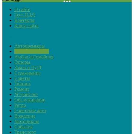
О сайте
Тест ПДД
Контакты
Карта сайта
Рубрики
Автопремьеры
Актуальная тема
Выбор автомобиля
Обзоры
Закон и ПДД
Страхование
Советы
Тюнинг
Ремонт
Устройство
Обслуживание
Ретро
Советские авто
Вождение
Мотоциклы
События
Транспорт