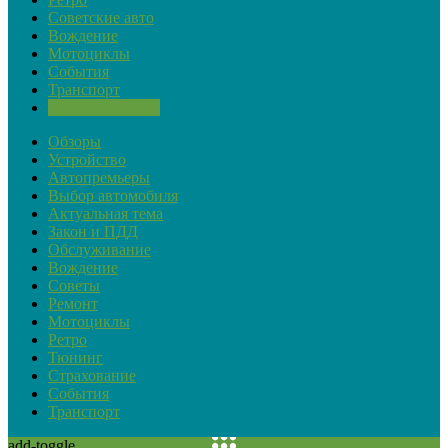
Советские авто
Вождение
Мотоциклы
События
Транспорт
Товары для авто
Обзоры
Устройство
Автопремьеры
Выбор автомобиля
Актуальная тема
Закон и ПДД
Обслуживание
Вождение
Советы
Ремонт
Мотоциклы
Ретро
Тюнинг
Страхование
События
Транспорт
add-toggle