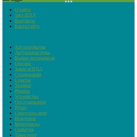
О сайте
Тест ПДД
Контакты
Карта сайта
Рубрики
Автопремьеры
Актуальная тема
Выбор автомобиля
Обзоры
Закон и ПДД
Страхование
Советы
Тюнинг
Ремонт
Устройство
Обслуживание
Ретро
Советские авто
Вождение
Мотоциклы
События
Транспорт