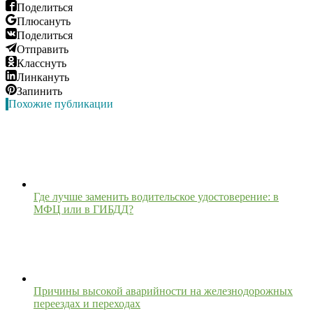
Поделиться
Плюсануть
Поделиться
Отправить
Класснуть
Линкануть
Запинить
Похожие публикации
Где лучше заменить водительское удостоверение: в
МФЦ или в ГИБДД?
Причины высокой аварийности на железнодорожных
переездах и переходах