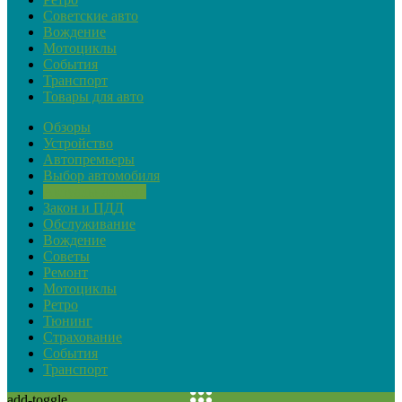
Советские авто
Вождение
Мотоциклы
События
Транспорт
Товары для авто
Обзоры
Устройство
Автопремьеры
Выбор автомобиля
Актуальная тема
Закон и ПДД
Обслуживание
Вождение
Советы
Ремонт
Мотоциклы
Ретро
Тюнинг
Страхование
События
Транспорт
add-toggle