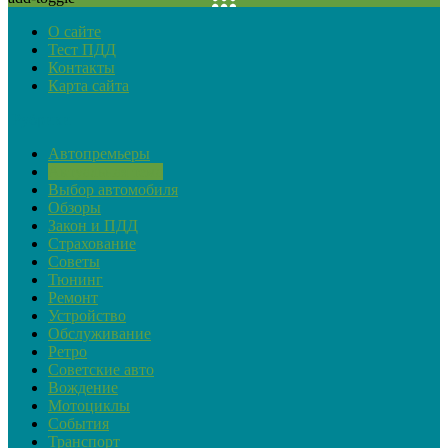
О сайте
Тест ПДД
Контакты
Карта сайта
Рубрики
Автопремьеры
Актуальная тема
Выбор автомобиля
Обзоры
Закон и ПДД
Страхование
Советы
Тюнинг
Ремонт
Устройство
Обслуживание
Ретро
Советские авто
Вождение
Мотоциклы
События
Транспорт