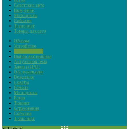
Советские авто
Вождение
Мотоциклы
События
Транспорт
Товары для авто
Обзоры
Устройство
Автопремьеры
Выбор автомобиля
Актуальная тема
Закон и ПДД
Обслуживание
Вождение
Советы
Ремонт
Мотоциклы
Ретро
Тюнинг
Страхование
События
Транспорт
add-toggle