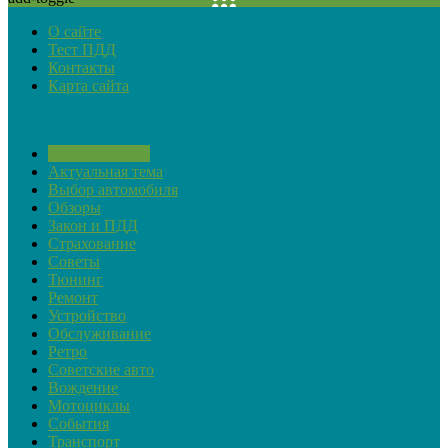
О сайте
Тест ПДД
Контакты
Карта сайта
Рубрики
Автопремьеры
Актуальная тема
Выбор автомобиля
Обзоры
Закон и ПДД
Страхование
Советы
Тюнинг
Ремонт
Устройство
Обслуживание
Ретро
Советские авто
Вождение
Мотоциклы
События
Транспорт