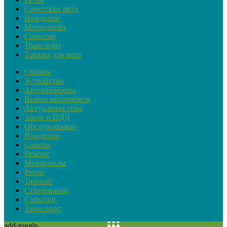
Советские авто
Вождение
Мотоциклы
События
Транспорт
Товары для авто
Обзоры
Устройство
Автопремьеры
Выбор автомобиля
Актуальная тема
Закон и ПДД
Обслуживание
Вождение
Советы
Ремонт
Мотоциклы
Ретро
Тюнинг
Страхование
События
Транспорт
add-toggle