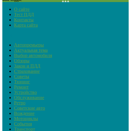
О сайте
Тест ПДД
Контакты
Карта сайта
Рубрики
Автопремьеры
Актуальная тема
Выбор автомобиля
Обзоры
Закон и ПДД
Страхование
Советы
Тюнинг
Ремонт
Устройство
Обслуживание
Ретро
Советские авто
Вождение
Мотоциклы
События
Транспорт