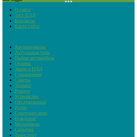
О сайте
Тест ПДД
Контакты
Карта сайта
Рубрики
Автопремьеры
Актуальная тема
Выбор автомобиля
Обзоры
Закон и ПДД
Страхование
Советы
Тюнинг
Ремонт
Устройство
Обслуживание
Ретро
Советские авто
Вождение
Мотоциклы
События
Транспорт