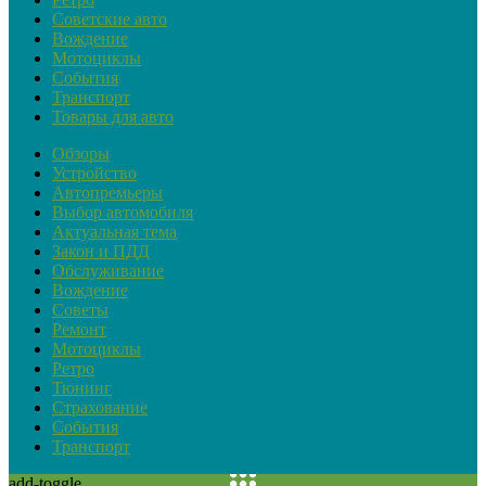
Советские авто
Вождение
Мотоциклы
События
Транспорт
Товары для авто
Обзоры
Устройство
Автопремьеры
Выбор автомобиля
Актуальная тема
Закон и ПДД
Обслуживание
Вождение
Советы
Ремонт
Мотоциклы
Ретро
Тюнинг
Страхование
События
Транспорт
add-toggle