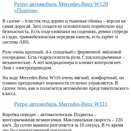
Ретро автомобиль Mercedes-Benz W120
«Понтон»
В салоне – пластик под дерево и тканевая обивка – версия не
самая дорогая. Зато создатели основательно поработали над
безопасность. Есть подголовники на сидениях, ремни спереди
и сзади, травмобезопасная передняя панель, есть аэрбег и
система ABS.
Руль очень крупный, 4-х спицевый с фирменной эмблемой
посередине. Есть гидроусилитель руля. Стеклоподъемники –
механические. А вот кондиционера и климат-контроля нет.
Люк с электроприводом.
На ходу Mercedes-Benz W116 очень мягкий, комфортный, он
плавно преодолевает неровности отлично управляется. В
салоне тихо, как и полагается автомобилю представительского
класса.
Ретро автомобиль Mercedes-Benz W111
Коробка передач – автоматическая. Подвеска –
многорычажная независимая. Максимальная скорость – 220
км/ч. До сотни машина разгоняется за 10 секунд. В то время
это был впечатляющий показатель.