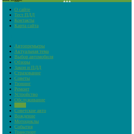
О сайте
Тест ПДД
Контакты
Карта сайта
Рубрики
Автопремьеры
Актуальная тема
Выбор автомобиля
Обзоры
Закон и ПДД
Страхование
Советы
Тюнинг
Ремонт
Устройство
Обслуживание
Ретро
Советские авто
Вождение
Мотоциклы
События
Транспорт