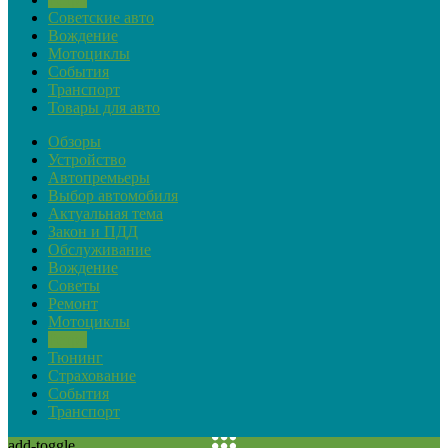
Советские авто
Вождение
Мотоциклы
События
Транспорт
Товары для авто
Обзоры
Устройство
Автопремьеры
Выбор автомобиля
Актуальная тема
Закон и ПДД
Обслуживание
Вождение
Советы
Ремонт
Мотоциклы
Ретро
Тюнинг
Страхование
События
Транспорт
add-toggle