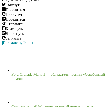
Поделиться с друзьями:
Твитнуть
Поделиться
Плюсануть
Поделиться
Отправить
Класснуть
Линкануть
Запинить
Похожие публикации
Ford Granada Mark II — обладатель премии «Серебряный
лимон»
Отечественный Москвич, ставший популярным за