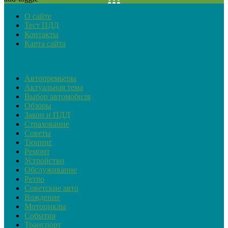
О сайте
Тест ПДД
Контакты
Карта сайта
Рубрики
Автопремьеры
Актуальная тема
Выбор автомобиля
Обзоры
Закон и ПДД
Страхование
Советы
Тюнинг
Ремонт
Устройство
Обслуживание
Ретро
Советские авто
Вождение
Мотоциклы
События
Транспорт