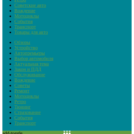
Советские авто
Вождение
Мотоциклы
События
Транспорт
Товары для авто
Обзоры
Устройство
Автопремьеры
Выбор автомобиля
Актуальная тема
Закон и ПДД
Обслуживание
Вождение
Советы
Ремонт
Мотоциклы
Ретро
Тюнинг
Страхование
События
Транспорт
add-toggle