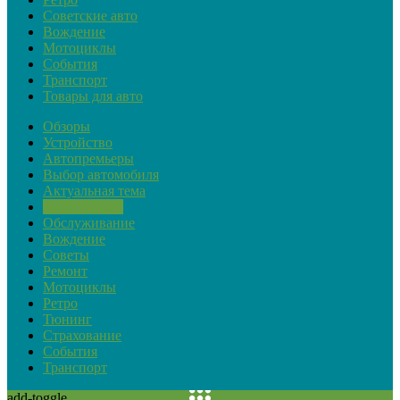
Советские авто
Вождение
Мотоциклы
События
Транспорт
Товары для авто
Обзоры
Устройство
Автопремьеры
Выбор автомобиля
Актуальная тема
Закон и ПДД
Обслуживание
Вождение
Советы
Ремонт
Мотоциклы
Ретро
Тюнинг
Страхование
События
Транспорт
add-toggle