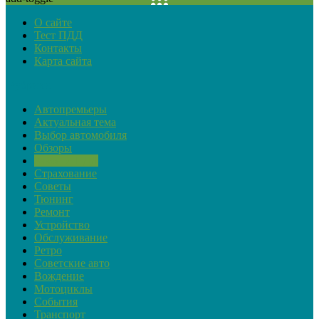
О сайте
Тест ПДД
Контакты
Карта сайта
Рубрики
Автопремьеры
Актуальная тема
Выбор автомобиля
Обзоры
Закон и ПДД
Страхование
Советы
Тюнинг
Ремонт
Устройство
Обслуживание
Ретро
Советские авто
Вождение
Мотоциклы
События
Транспорт