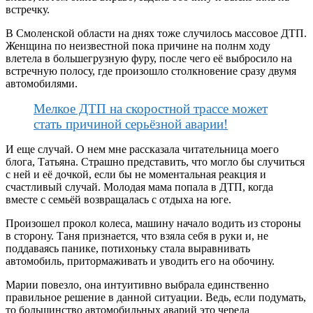
встречку.
В Смоленской области на днях тоже случилось массовое ДТП.
Женщина по неизвестной пока причине на полнм ходу
влетела в большегрузную фуру, после чего её выбросило на
встречную полосу, где произошло столкновение сразу двумя
автомобилями.
Мелкое ДТП на скоростной трассе может
стать причиной серьёзной аварии!
И еще случай. О нем мне рассказала читательница моего
блога, Татьяна. Страшно представить, что могло бы случиться
с ней и её дочкой, если бы не моментальная реакция и
счастливый случай. Молодая мама попала в ДТП, когда
вместе с семьёй возвращалась с отдыха на юге.
Произошел прокол колеса, машину начало водить из стороны
в сторону. Таня признается, что взяла себя в руки и, не
поддаваясь панике, потихоньку стала выравнивать
автомобиль, притормаживать и уводить его на обочину.
Марии повезло, она интуитивно выбрала единственно
правильное решение в данной ситуации. Ведь, если подумать,
то большинство автомобильных аварий это череда