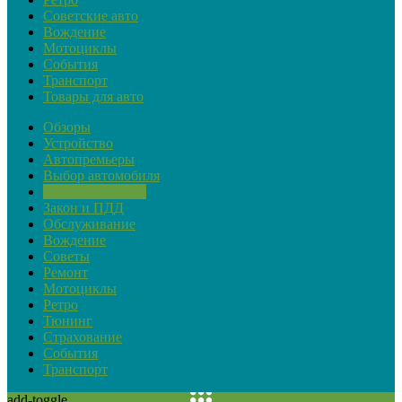
Советские авто
Вождение
Мотоциклы
События
Транспорт
Товары для авто
Обзоры
Устройство
Автопремьеры
Выбор автомобиля
Актуальная тема
Закон и ПДД
Обслуживание
Вождение
Советы
Ремонт
Мотоциклы
Ретро
Тюнинг
Страхование
События
Транспорт
add-toggle