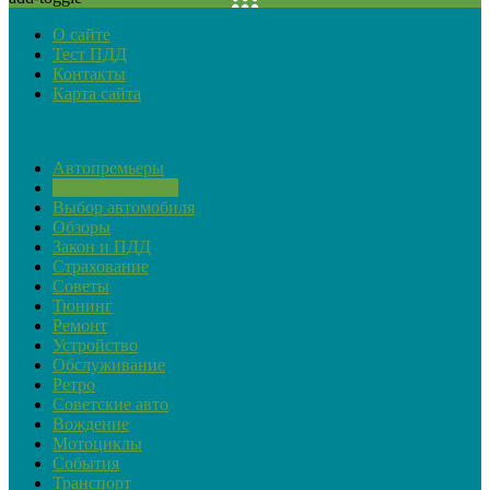
О сайте
Тест ПДД
Контакты
Карта сайта
Рубрики
Автопремьеры
Актуальная тема
Выбор автомобиля
Обзоры
Закон и ПДД
Страхование
Советы
Тюнинг
Ремонт
Устройство
Обслуживание
Ретро
Советские авто
Вождение
Мотоциклы
События
Транспорт