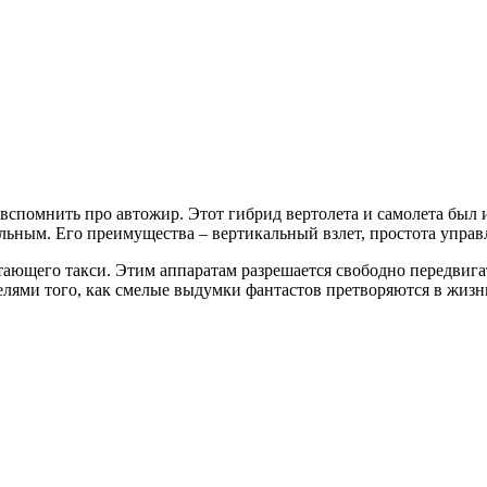
вспомнить про автожир. Этот гибрид вертолета и самолета был из
ным. Его преимущества – вертикальный взлет, простота управле
ющего такси. Этим аппаратам разрешается свободно передвигатьс
телями того, как смелые выдумки фантастов претворяются в жизн