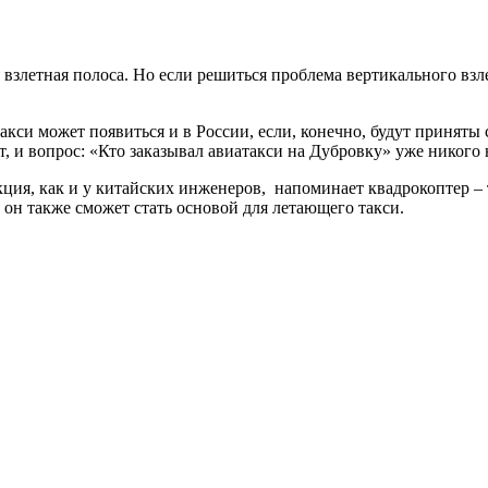
злетная полоса. Но если решиться проблема вертикального взлета
такси может появиться и в России, если, конечно, будут принят
, и вопрос: «Кто заказывал авиатакси на Дубровку» уже никого н
укция, как и у китайских инженеров, напоминает квадрокоптер 
т он также сможет стать основой для летающего такси.