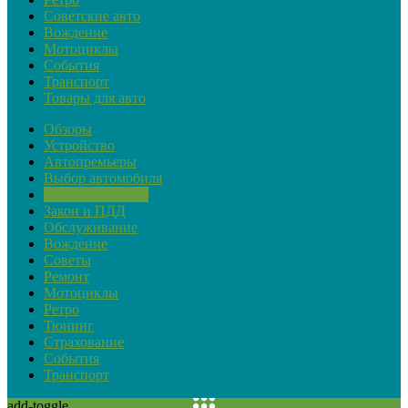
Советские авто
Вождение
Мотоциклы
События
Транспорт
Товары для авто
Обзоры
Устройство
Автопремьеры
Выбор автомобиля
Актуальная тема
Закон и ПДД
Обслуживание
Вождение
Советы
Ремонт
Мотоциклы
Ретро
Тюнинг
Страхование
События
Транспорт
add-toggle