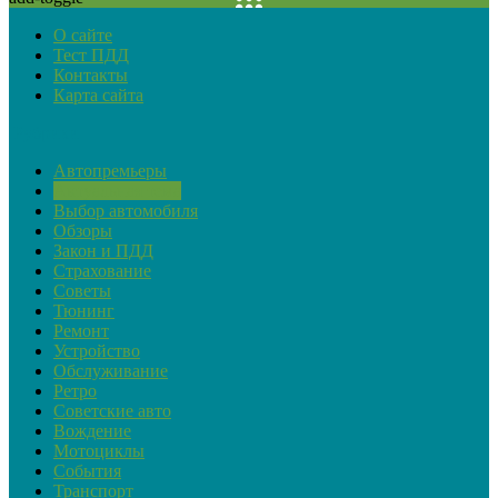
О сайте
Тест ПДД
Контакты
Карта сайта
Рубрики
Автопремьеры
Актуальная тема
Выбор автомобиля
Обзоры
Закон и ПДД
Страхование
Советы
Тюнинг
Ремонт
Устройство
Обслуживание
Ретро
Советские авто
Вождение
Мотоциклы
События
Транспорт