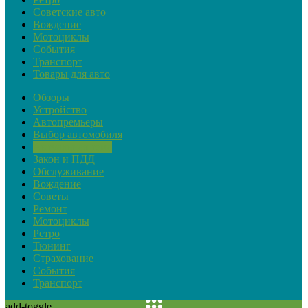
Советские авто
Вождение
Мотоциклы
События
Транспорт
Товары для авто
Обзоры
Устройство
Автопремьеры
Выбор автомобиля
Актуальная тема
Закон и ПДД
Обслуживание
Вождение
Советы
Ремонт
Мотоциклы
Ретро
Тюнинг
Страхование
События
Транспорт
add-toggle