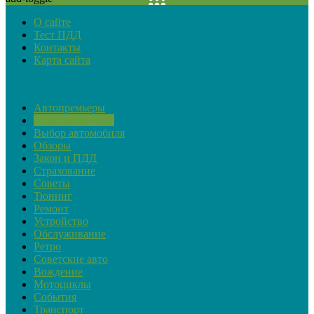
О сайте
Тест ПДД
Контакты
Карта сайта
Рубрики
Автопремьеры
Актуальная тема
Выбор автомобиля
Обзоры
Закон и ПДД
Страхование
Советы
Тюнинг
Ремонт
Устройство
Обслуживание
Ретро
Советские авто
Вождение
Мотоциклы
События
Транспорт