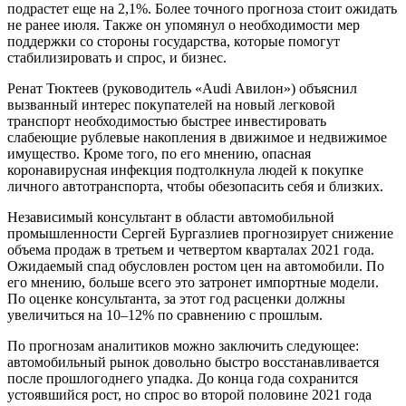
подрастет еще на 2,1%. Более точного прогноза стоит ожидать
не ранее июля. Также он упомянул о необходимости мер
поддержки со стороны государства, которые помогут
стабилизировать и спрос, и бизнес.
Ренат Тюктеев (руководитель «Audi Авилон») объяснил
вызванный интерес покупателей на новый легковой
транспорт необходимостью быстрее инвестировать
слабеющие рублевые накопления в движимое и недвижимое
имущество. Кроме того, по его мнению, опасная
коронавирусная инфекция подтолкнула людей к покупке
личного автотранспорта, чтобы обезопасить себя и близких.
Независимый консультант в области автомобильной
промышленности Сергей Бургазлиев прогнозирует снижение
объема продаж в третьем и четвертом кварталах 2021 года.
Ожидаемый спад обусловлен ростом цен на автомобили. По
его мнению, больше всего это затронет импортные модели.
По оценке консультанта, за этот год расценки должны
увеличиться на 10–12% по сравнению с прошлым.
По прогнозам аналитиков можно заключить следующее:
автомобильный рынок довольно быстро восстанавливается
после прошлогоднего упадка. До конца года сохранится
устоявшийся рост, но спрос во второй половине 2021 года