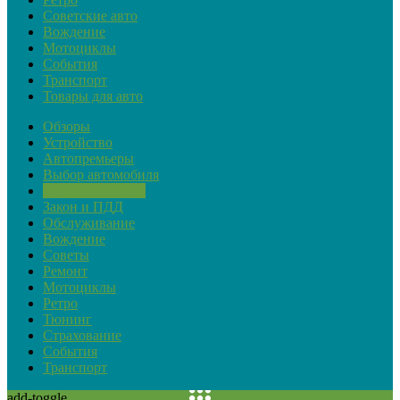
Советские авто
Вождение
Мотоциклы
События
Транспорт
Товары для авто
Обзоры
Устройство
Автопремьеры
Выбор автомобиля
Актуальная тема
Закон и ПДД
Обслуживание
Вождение
Советы
Ремонт
Мотоциклы
Ретро
Тюнинг
Страхование
События
Транспорт
add-toggle