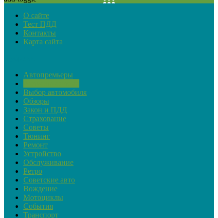
О сайте
Тест ПДД
Контакты
Карта сайта
Рубрики
Автопремьеры
Актуальная тема
Выбор автомобиля
Обзоры
Закон и ПДД
Страхование
Советы
Тюнинг
Ремонт
Устройство
Обслуживание
Ретро
Советские авто
Вождение
Мотоциклы
События
Транспорт