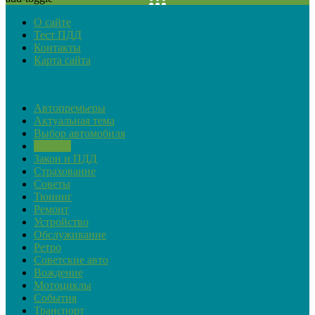
О сайте
Тест ПДД
Контакты
Карта сайта
Рубрики
Автопремьеры
Актуальная тема
Выбор автомобиля
Обзоры
Закон и ПДД
Страхование
Советы
Тюнинг
Ремонт
Устройство
Обслуживание
Ретро
Советские авто
Вождение
Мотоциклы
События
Транспорт