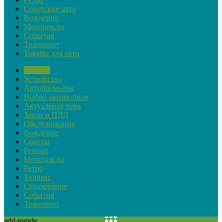
Советские авто
Вождение
Мотоциклы
События
Транспорт
Товары для авто
Обзоры
Устройство
Автопремьеры
Выбор автомобиля
Актуальная тема
Закон и ПДД
Обслуживание
Вождение
Советы
Ремонт
Мотоциклы
Ретро
Тюнинг
Страхование
События
Транспорт
add-toggle