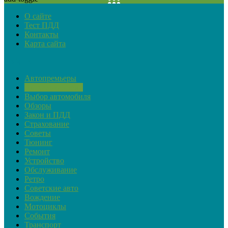
О сайте
Тест ПДД
Контакты
Карта сайта
Рубрики
Автопремьеры
Актуальная тема
Выбор автомобиля
Обзоры
Закон и ПДД
Страхование
Советы
Тюнинг
Ремонт
Устройство
Обслуживание
Ретро
Советские авто
Вождение
Мотоциклы
События
Транспорт