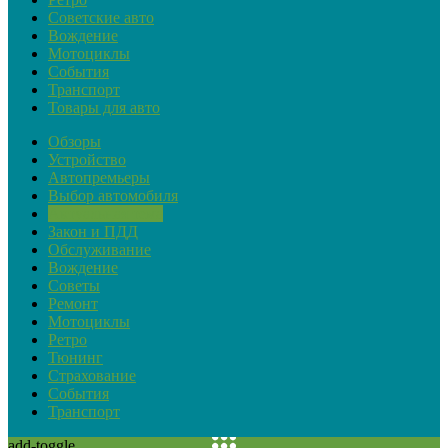
Советские авто
Вождение
Мотоциклы
События
Транспорт
Товары для авто
Обзоры
Устройство
Автопремьеры
Выбор автомобиля
Актуальная тема
Закон и ПДД
Обслуживание
Вождение
Советы
Ремонт
Мотоциклы
Ретро
Тюнинг
Страхование
События
Транспорт
add-toggle