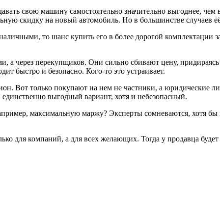
авать свою машину самостоятельно значительно выгоднее, чем в 
ую скидку на новый автомобиль. Но в большинстве случаев её 
наличными, то шанс купить его в более дорогой комплектации з
, а через перекупщиков. Они сильно сбивают цену, придираясь 
ит быстро и безопасно. Кого-то это устраивает.
н. Вот только покупают на нем не частники, а юридические лиц
, единственно выгодный вариант, хотя и небезопасный.
апример, максимальную маржу? Эксперты сомневаются, хотя бы по
лько для компаний, а для всех желающих. Тогда у продавца буде