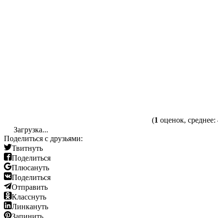
(
1
оценок, среднее:
Загрузка...
Поделиться с друзьями:
Твитнуть
Поделиться
Плюсануть
Поделиться
Отправить
Класснуть
Линкануть
Запинить