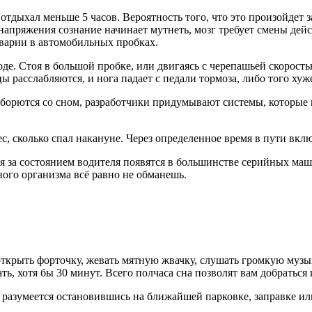
отдыхал меньше 5 часов. Вероятность того, что это произойдет з
напряжения сознание начинает мутнеть, мозг требует смены дей
аварии в автомобильных пробках.
е. Стоя в большой пробке, или двигаясь с черепашьей скоростью
 расслабляются, и нога падает с педали тормоза, либо того хуже
и борются со сном, разработчики придумывают системы, которые
с, сколько спал накануне. Через определенное время в пути вклю
 за состоянием водителя появятся в большинстве серийных маши
ого организма всё равно не обманешь.
открыть форточку, жевать мятную жвачку, слушать громкую муз
ть, хотя бы 30 минут. Всего полчаса сна позволят вам добратьс
, разумеется остановившись на ближайшей парковке, заправке и