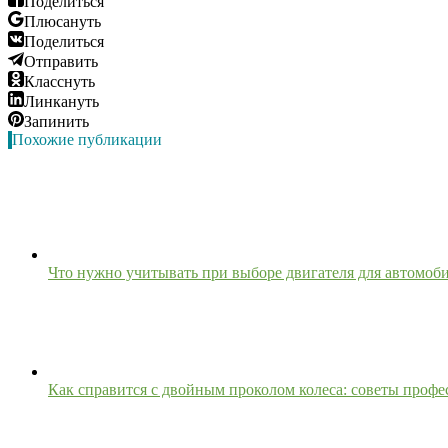
Поделиться
Плюсануть
Поделиться
Отправить
Класснуть
Линкануть
Запинить
Похожие публикации
Что нужно учитывать при выборе двигателя для автомоб
Как справится с двойным проколом колеса: советы проф