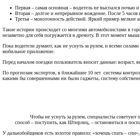
Первая – самая основная – водитель не выспался ночью и 
Вторая – долгое и непрерывное вождение. После 5 часов 
Третья – монотонность действий. Яркий пример мелкие 
Такие истории происходит со многими автомобилистами в город
незаметно для себя погружается в дремоту. В этот момент мышцы
Пока водители думают, как не уснуть за рулем, и всеми силам
мобильное приложение.
Перед началом поездки пользователь вносит данные: возраст, ве
По прогнозам экспертов, в ближайшие 10 лет системы контроля
какими бы совершенными ни были гаджеты, систему собственн
Чтобы не уснуть за рулем, специалисты советуют 
способ – поступить, как Штирлиц, – остановиться и поспа
У дальнобойщиков есть золотое правило: «хочешь спать – спи»