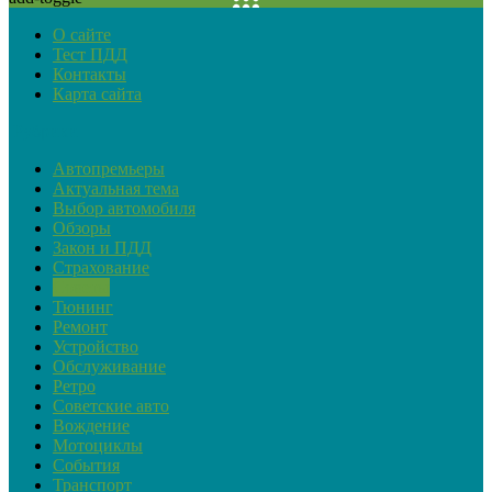
О сайте
Тест ПДД
Контакты
Карта сайта
Рубрики
Автопремьеры
Актуальная тема
Выбор автомобиля
Обзоры
Закон и ПДД
Страхование
Советы
Тюнинг
Ремонт
Устройство
Обслуживание
Ретро
Советские авто
Вождение
Мотоциклы
События
Транспорт