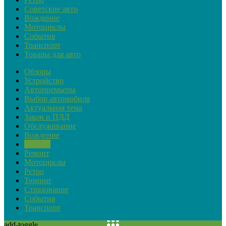
Советские авто
Вождение
Мотоциклы
События
Транспорт
Товары для авто
Обзоры
Устройство
Автопремьеры
Выбор автомобиля
Актуальная тема
Закон и ПДД
Обслуживание
Вождение
Советы
Ремонт
Мотоциклы
Ретро
Тюнинг
Страхование
События
Транспорт
add-toggle